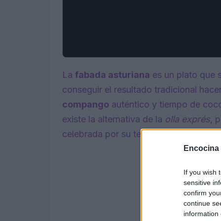
La
fabada asturiana
es un plato que 
conseguir el resultado tradicional hacen
compango
auténtico y tiempo de coc
existe la alternativa de la
olla exprés
, 
celebrada por su textura y fondo.
Encocina
If you wish 
sensitive in
confirm you
continue se
information 