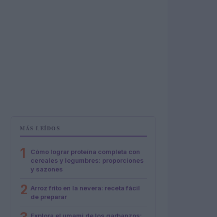
MÁS LEÍDOS
1
Cómo lograr proteína completa con
cereales y legumbres: proporciones
y sazones
2
Arroz frito en la nevera: receta fácil
de preparar
Explora el umami de los garbanzos: