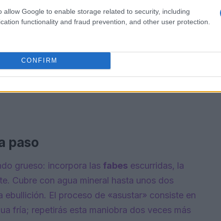
o allow Google to enable storage related to security, including
cation functionality and fraud prevention, and other user protection.
CONFIRM
 a paso
ndo grueso: incorpora las
fabes
escurridas, la
ceite. Cubre con agua mineral hasta unos dos
a ebullición. El proceso de «asustar» consiste en
gua fría; repetirás esta maniobra dos veces más