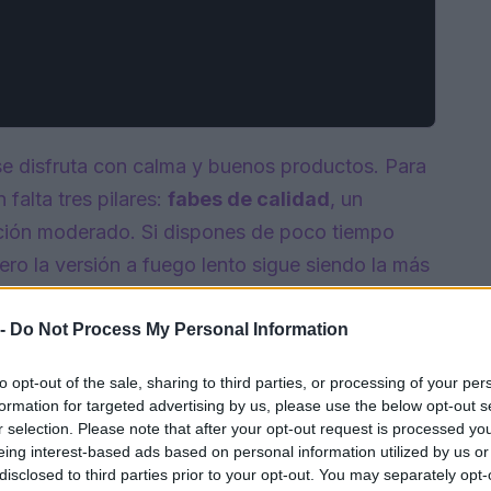
se disfruta con calma y buenos productos. Para
 falta tres pilares:
fabes de calidad
, un
ción moderado. Si dispones de poco tiempo
pero la versión a fuego lento sigue siendo la más
 -
Do Not Process My Personal Information
to opt-out of the sale, sharing to third parties, or processing of your per
formation for targeted advertising by us, please use the below opt-out s
r selection. Please note that after your opt-out request is processed y
eing interest-based ads based on personal information utilized by us or
disclosed to third parties prior to your opt-out. You may separately opt-