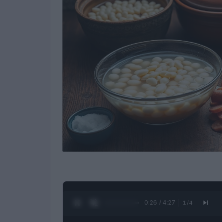
0:27 / 4:27
1
/
4