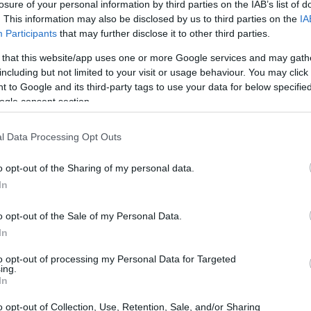
losure of your personal information by third parties on the IAB’s list of
. This information may also be disclosed by us to third parties on the
IA
Participants
that may further disclose it to other third parties.
 that this website/app uses one or more Google services and may gath
including but not limited to your visit or usage behaviour. You may click 
 to Google and its third-party tags to use your data for below specifi
ogle consent section.
l Data Processing Opt Outs
o opt-out of the Sharing of my personal data.
s tareas la noche anterior: poner las
fabes
en
In
. Este paso inicial evita que las alubias se
o opt-out of the Sale of my Personal Data.
nto de sal controlado La paciencia aquí no es
In
o sedoso y unas alubias enteras y cremosas.
to opt-out of processing my Personal Data for Targeted
ing.
ón previa
In
o opt-out of Collection, Use, Retention, Sale, and/or Sharing