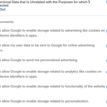
alubias blancas grandes), preferiblemente de
ersonal Data that Is Unrelated with the Purposes for which it
lected.
osa. El
compango
tradicional incluye
lacón
,
Out
bién una cebolla entera, varios dientes de ajo,
consents
e oliva
. Evita salar al principio: la sal se
o allow Google to enable storage related to advertising like cookies on
ernas, para que no endurezcan su piel.
evice identifiers in apps.
ecipiente amplio con agua fría y déjalas cubrirse
o allow my user data to be sent to Google for online advertising
. En otro bol pon el lacón para que se desale,
s.
izas embutidos muy grasos, puedes escaldarlos
to allow Google to send me personalized advertising.
una opción que reduce la densidad del caldo sin
o allow Google to enable storage related to analytics like cookies on
evice identifiers in apps.
o allow Google to enable storage related to functionality of the website
o allow Google to enable storage related to personalization.