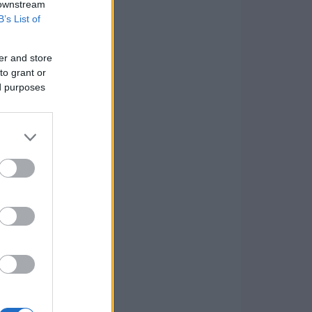
 downstream
B’s List of
er and store
to grant or
ed purposes