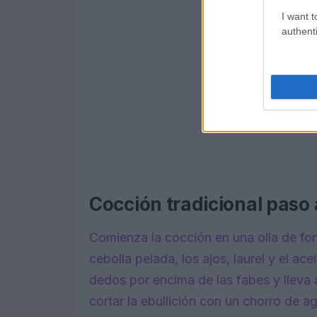
I want t
authenti
Cocción tradicional paso
Comienza la cocción en una olla de fo
cebolla pelada, los ajos, laurel y el a
dedos por encima de las fabes y lleva 
cortar la ebullición con un chorro de a