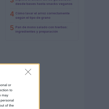
3
desde bases hasta snacks veganos
4
Cómo lavar el arroz correctamente
según el tipo de grano
5
Pan de mono salado con hierbas:
ingredientes y preparación
sonal or
ection to
ou may
 personal
out of the