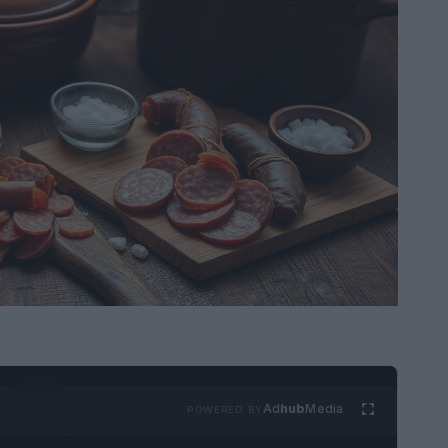
Ad
hub
Media
POWERED BY