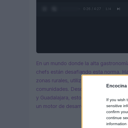
0:27 / 4:27
1
/
4
En un mundo donde la alta gastronomía
chefs están desafiando esta norma. Ha
zonas rurales, utilizando la cocina com
Encocina
comunidades. Desde pequeños munici
y Guadalajara, estos profesionales es
If you wish 
un motor de desarrollo rural.
sensitive in
confirm you
continue se
information 