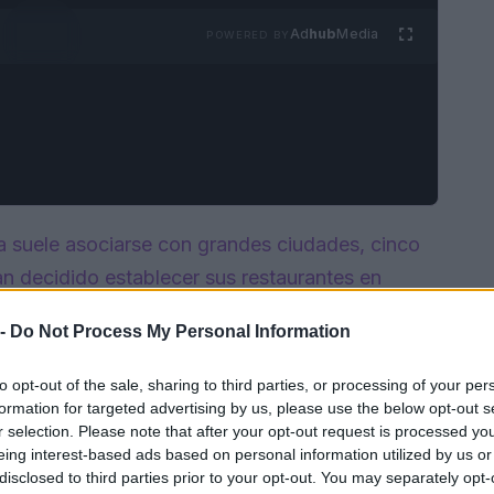
Ad
hub
Media
POWERED BY
 suele asociarse con grandes ciudades, cinco
n decidido establecer sus restaurantes en
o una herramienta para revitalizar sus
 -
Do Not Process My Personal Information
pios de
Castilla-La Mancha
, Cataluña, Canarias
tán demostrando que la gastronomía puede ser
to opt-out of the sale, sharing to third parties, or processing of your per
formation for targeted advertising by us, please use the below opt-out s
r selection. Please note that after your opt-out request is processed y
eing interest-based ads based on personal information utilized by us or
disclosed to third parties prior to your opt-out. You may separately opt-