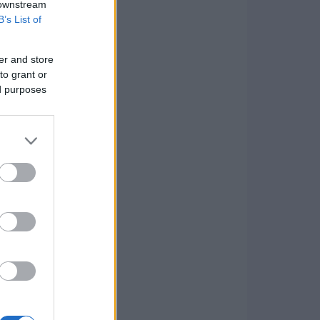
 downstream
B’s List of
er and store
to grant or
ed purposes