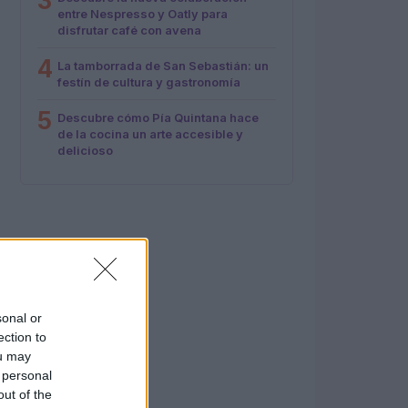
3
entre Nespresso y Oatly para
disfrutar café con avena
4
La tamborrada de San Sebastián: un
festín de cultura y gastronomía
5
Descubre cómo Pía Quintana hace
de la cocina un arte accesible y
delicioso
sonal or
ection to
ou may
 personal
out of the