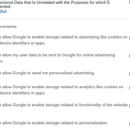
ersonal Data that Is Unrelated with the Purposes for which it
lected.
Out
amienta de desarrollo rural
consents
o allow Google to enable storage related to advertising like cookies on
 solo un negocio, sino una forma de construir
evice identifiers in apps.
restaurante Molino de Alcuneza, afirmó que
o allow my user data to be sent to Google for online advertising
la suma no suma, sino que multiplica». Trabajar
s.
na cuestión de abastecimiento, sino una forma
to allow Google to send me personalized advertising.
diciones.
o allow Google to enable storage related to analytics like cookies on
es para trabajar con personas con rostro, con
evice identifiers in apps.
ocimiento, construimos algo que merece la
o allow Google to enable storage related to functionality of the website
están haciendo un esfuerzo por apoyar
ra, tenderían a desaparecer. Anteponen el
o allow Google to enable storage related to personalization.
 pro de un sentimiento de comunidad.