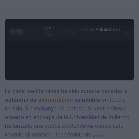
0:28 /
Ad
hub
Media
POWERED
1
/
4
3:19
BY
La dieta mediterránea ha sido durante décadas el
estándar de
alimentación
saludable
en todo el
mundo. Sin embargo, el profesor Silvestro Greco,
experto en ecología de la Universidad de Pollenzo,
ha lanzado una
crítica contundente
contra este
modelo alimentario, tachándolo de
puro