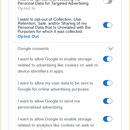
Personal Data for Targeted Advertising.
SALUD Y ALIMENTACIÓN
Opted In
I want to opt-out of Collection, Use,
Retention, Sale, and/or Sharing of my
Personal Data that Is Unrelated with the
Purposes for which it was collected.
Opted Out
Google consents
I want to allow Google to enable storage
related to advertising like cookies on web or
device identifiers in apps.
I want to allow my user data to be sent to
Explorando las similitudes y diferencias entre la
Google for online advertising purposes.
gastronomía peruana y ecuatoriana
Lucía Fernández · 6 Ago 2026
I want to allow Google to send me
personalized advertising.
SALUD Y ALIMENTACIÓN
I want to allow Google to enable storage
related to analytics like cookies on web or