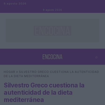
Saltar al contenido
8 agosto 2026
8 agosto 2026
⌕
×
⌕
HOGAR
»
SILVESTRO GRECO CUESTIONA LA AUTENTICIDAD
Buscar
DE LA DIETA MEDITERRÁNEA
Silvestro Greco cuestiona la
autenticidad de la dieta
mediterránea