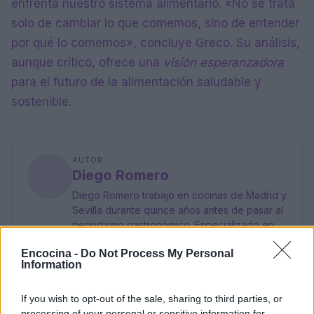
enfrenta nuestro sistema alimentario. «No se trata
solo de cambiar lo que comemos, sino de entender
por qué lo comemos», concluye Greco. Su análisis,
aunque crítico, ofrece una
visión esperanzadora
para el futuro de la alimentación saludable y
sostenible.
AUTOR
Diego Romero
Diego Romero trabajó en cocinas de Madrid y
Sevilla durante quince años antes de pasar al
periodismo gastronómico. Especializado en
recetas tradicionales reinterpretadas.
Encocina -
Do Not Process My Personal
Information
If you wish to opt-out of the sale, sharing to third parties, or
processing of your personal or sensitive information for