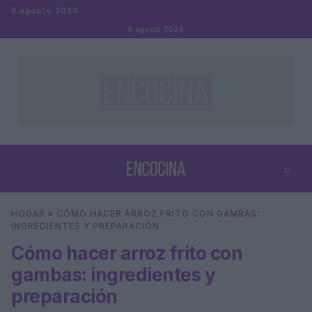
Saltar al contenido
8 agosto 2026
8 agosto 2026
⌕
×
⌕
HOGAR
»
CÓMO HACER ARROZ FRITO CON GAMBAS:
Buscar
INGREDIENTES Y PREPARACIÓN
Cómo hacer arroz frito con
gambas: ingredientes y
preparación