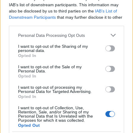
IAB’s list of downstream participants. This information may
also be disclosed by us to third parties on the
IAB’s List of
Downstream Participants
that may further disclose it to other
AUTOR
third parties.
Redacción En Cocina
Please note that this website/app uses one or more Google
Personal Data Processing Opt Outs
services and may gather and store information including but
not limited to your visit or usage behaviour. You may click to
I want to opt-out of the Sharing of my
personal data.
grant or deny consent to Google and its third-party tags to
Opted In
use your data for below specified purposes in below Google
consent section.
I want to opt-out of the Sale of my
Personal Data.
Opted In
I want to opt-out of processing my
Personal Data for Targeted Advertising.
Opted In
I want to opt-out of Collection, Use,
Retention, Sale, and/or Sharing of my
Personal Data that Is Unrelated with the
Purposes for which it was collected.
Opted Out