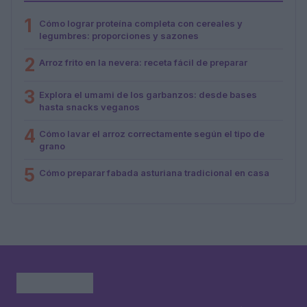
1
Cómo lograr proteína completa con cereales y
legumbres: proporciones y sazones
2
Arroz frito en la nevera: receta fácil de preparar
3
Explora el umami de los garbanzos: desde bases
hasta snacks veganos
4
Cómo lavar el arroz correctamente según el tipo de
grano
5
Cómo preparar fabada asturiana tradicional en casa