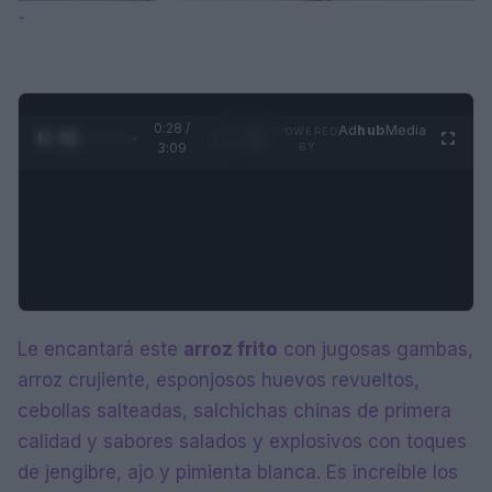
-
0:29 /
Ad
hub
Media
POWERED
1
/
4
3:09
BY
Le encantará este
arroz frito
con jugosas gambas,
arroz crujiente, esponjosos huevos revueltos,
cebollas salteadas, salchichas chinas de primera
calidad y sabores salados y explosivos con toques
de jengibre, ajo y pimienta blanca. Es increíble los