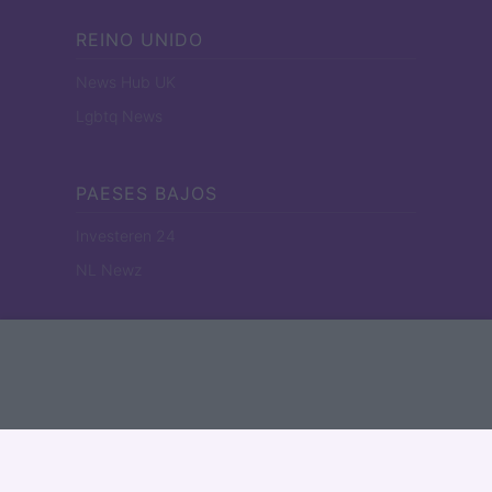
REINO UNIDO
News Hub UK
Lgbtq News
PAESES BAJOS
Investeren 24
NL Newz