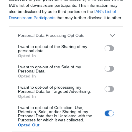
IAB’s list of downstream participants. This information may
Descubre cómo combinar postres y vinos para una
also be disclosed by us to third parties on the
IAB’s List of
experiencia gastronómica perfecta
Downstream Participants
that may further disclose it to other
Lucía Fernández · 9 Ago 2026
third parties.
POSTRES
Please note that this website/app uses one or more Google
Personal Data Processing Opt Outs
services and may gather and store information including but
not limited to your visit or usage behaviour. You may click to
I want to opt-out of the Sharing of my
personal data.
grant or deny consent to Google and its third-party tags to
Opted In
use your data for below specified purposes in below Google
consent section.
I want to opt-out of the Sale of my
Personal Data.
Opted In
I want to opt-out of processing my
Personal Data for Targeted Advertising.
Opted In
I want to opt-out of Collection, Use,
Retention, Sale, and/or Sharing of my
Cómo crear postres foodporn con técnicas
Personal Data that Is Unrelated with the
profesionales
Purposes for which it was collected.
Opted Out
María Vázquez · 9 Ago 2026