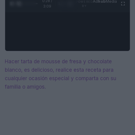
0:28 /
Ad
hub
Media
POWERED
1
/
4
3:09
BY
Hacer tarta de mousse de fresa y chocolate
blanco, es delicioso, realice esta receta para
cualquier ocasión especial y comparta con su
familia o amigos.