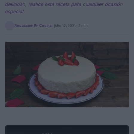
delicioso, realice esta receta para cualquier ocasión
especial.
Redacción En Cocina
·
julio 12, 2021
· 2 min