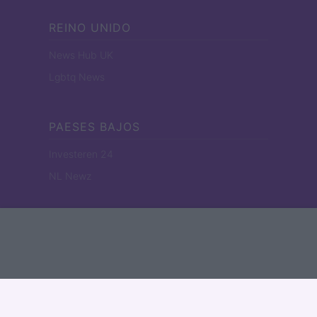
REINO UNIDO
News Hub UK
Lgbtq News
PAESES BAJOS
Investeren 24
NL Newz