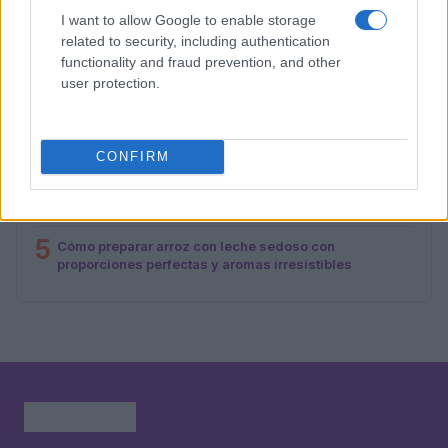
I want to allow Google to enable storage
1
Cómo hacer sushi de oreo: ingredientes y preparación
related to security, including authentication
functionality and fraud prevention, and other
2
Día mundial de la tarta de queso 2026: recetas y
user protection.
curiosidades
3
Dominar las bases de los postres: cremas, siropes y
texturas
CONFIRM
4
Cómo hacer tarta de queso en freidora de aire
perfecta: guía definitiva
5
Cómo preparar arroz con leche sedoso con
proporciones perfectas y aromas irresistibles