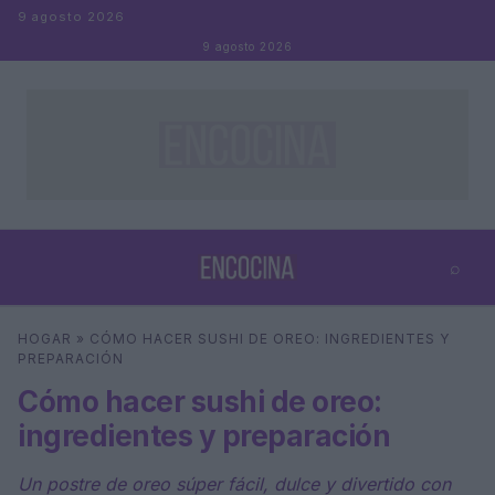
Saltar al contenido
9 agosto 2026
9 agosto 2026
⌕
×
⌕
HOGAR
»
CÓMO HACER SUSHI DE OREO: INGREDIENTES Y
Buscar
PREPARACIÓN
Cómo hacer sushi de oreo:
ingredientes y preparación
Un postre de oreo súper fácil, dulce y divertido con