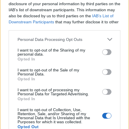
disclosure of your personal information by third parties on the
IAB’s list of downstream participants. This information may
also be disclosed by us to third parties on the
IAB’s List of
Downstream Participants
that may further disclose it to other
third parties.
Please note that this website/app uses one or more Google
Personal Data Processing Opt Outs
services and may gather and store information including but
Sigue leyendo
not limited to your visit or usage behaviour. You may click to
I want to opt-out of the Sharing of my
personal data.
grant or deny consent to Google and its third-party tags to
Opted In
use your data for below specified purposes in below Google
POSTRES
consent section.
I want to opt-out of the Sale of my
Personal Data.
Opted In
I want to opt-out of processing my
Personal Data for Targeted Advertising.
Opted In
I want to opt-out of Collection, Use,
Retention, Sale, and/or Sharing of my
Personal Data that Is Unrelated with the
Purposes for which it was collected.
Opted Out