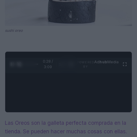
sushi oreo
0:28 /
Ad
hub
Media
POWERED
1
/
4
3:09
BY
Las Oreos son la galleta perfecta comprada en la
tienda. Se pueden hacer muchas cosas con ellas.