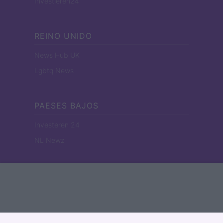
Investieren24
REINO UNIDO
News Hub UK
Lgbtq News
PAESES BAJOS
Investeren 24
NL Newz