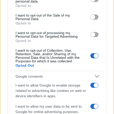
personal data.
grant or deny consent to Google and its third-party tags to
Opted In
use your data for below specified purposes in below Google
AUTOR
consent section.
I want to opt-out of the Sale of my
Diego Romero
Personal Data.
Opted In
Diego Romero trabajó en cocinas de Madrid y
Sevilla durante quince años antes de pasar al
I want to opt-out of processing my
periodismo gastronómico. Especializado en
Personal Data for Targeted Advertising.
recetas tradicionales reinterpretadas.
Opted In
I want to opt-out of Collection, Use,
Retention, Sale, and/or Sharing of my
Personal Data that Is Unrelated with the
Purposes for which it was collected.
Opted Out
Google consents
I want to allow Google to enable storage
related to advertising like cookies on web or
device identifiers in apps.
I want to allow my user data to be sent to
Google for online advertising purposes.