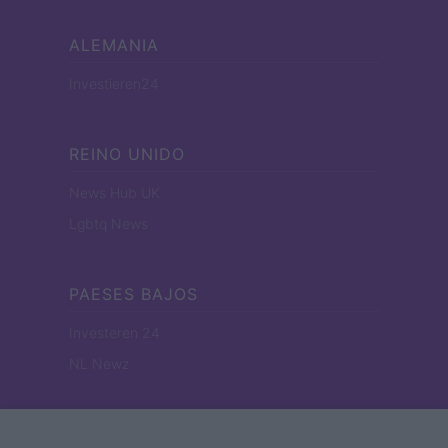
ALEMANIA
Investieren24
REINO UNIDO
News Hub UK
Lgbtq News
PAESES BAJOS
Investeren 24
NL Newz