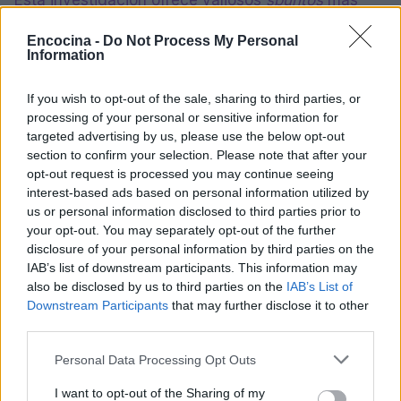
Esta investigación ofrece valiosos
spuntos
más
que certezas. El vino ya tiene un lugar en el
Encocina -
Do Not Process My Personal
imaginario de estos jóvenes, asociado a momentos
Information
de convivialidad y a una idea de madurez. Sin
If you wish to opt-out of the sale, sharing to third parties, or
embargo, la distancia entre esta imagen y la
processing of your personal or sensitive information for
posibilidad concreta de acercarse al vino es un
targeted advertising by us, please use the below opt-out
desafío que la industria debe abordar. Los canales
section to confirm your selection. Please note that after your
opt-out request is processed you may continue seeing
de comunicación existen, los valores sobre los que
interest-based ads based on personal information utilized by
hacer palanca están claros, y la disposición futura
us or personal information disclosed to third parties prior to
de los consumidores también.
your opt-out. You may separately opt-out of the further
disclosure of your personal information by third parties on the
Una de las respuestas recibidas —
«Wine seems
IAB’s list of downstream participants. This information may
also be disclosed by us to third parties on the
IAB’s List of
like something I’m not ready for yet»
— puede
Downstream Participants
that may further disclose it to other
interpretarse como un señal de distancia o como
third parties.
una puerta que, con los instrumentos adecuados,
Please note that this website/app uses one or more Google
Personal Data Processing Opt Outs
está destinada a abrirse.
services and may gather and store information including but
not limited to your visit or usage behaviour. You may click to
I want to opt-out of the Sharing of my