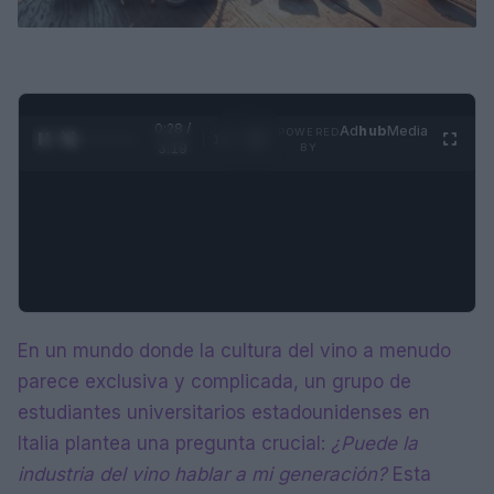
0:29 /
Ad
hub
Media
POWERED
1
/
4
3:19
BY
En un mundo donde la cultura del vino a menudo
parece exclusiva y complicada, un grupo de
estudiantes universitarios estadounidenses en
Italia plantea una pregunta crucial:
¿Puede la
industria del vino hablar a mi generación?
Esta