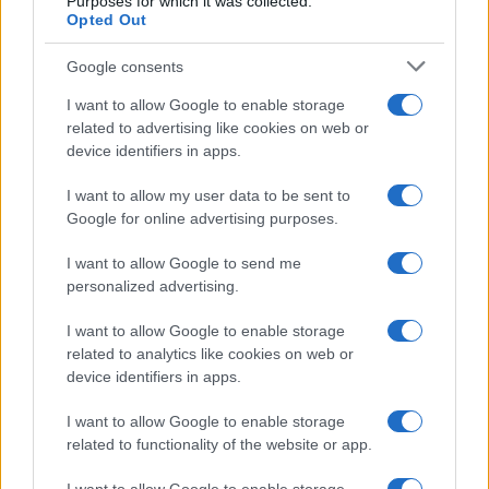
Purposes for which it was collected.
Opted Out
y sus implicaciones tanto para productores como
para consumidores.2
Google consents
I want to allow Google to enable storage
related to advertising like cookies on web or
AUTOR
device identifiers in apps.
staff
I want to allow my user data to be sent to
Google for online advertising purposes.
I want to allow Google to send me
personalized advertising.
I want to allow Google to enable storage
related to analytics like cookies on web or
device identifiers in apps.
I want to allow Google to enable storage
related to functionality of the website or app.