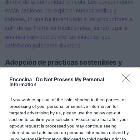
dentro de la comunidad vinícola. Los consumidores
están ansiosos por explorar nuevos estilos y
sabores, lo que ha incentivado a los productores a
salir de las fronteras tradicionales, dando lugar a
una rica variedad de ofertas vinícolas que
satisfacen paladares diversos.
Adopción de prácticas sostenibles y
ecológicas
Encocina -
Do Not Process My Personal
A lo largo de este período, los entusiastas del vino
Information
han buscado cada vez más calidad y autenticidad.
If you wish to opt-out of the sale, sharing to third parties, or
Esto ha creado un paisaje dinámico donde las
processing of your personal or sensitive information for
prácticas tradicionales se fusionan con las
targeted advertising by us, please use the below opt-out
sensibilidades modernas. En esta exploración,
section to confirm your selection. Please note that after your
opt-out request is processed you may continue seeing
buscaremos captar la esencia de estos desarrollos
interest-based ads based on personal information utilized by
y sus implicaciones tanto para productores como
us or personal information disclosed to third parties prior to