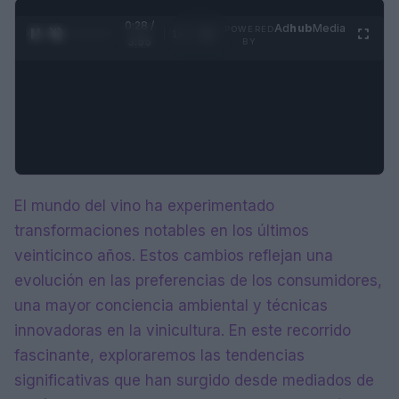
0:29 /
Ad
hub
Media
POWERED
1
/
4
3:55
BY
El mundo del vino ha experimentado
transformaciones notables en los últimos
veinticinco años. Estos cambios reflejan una
evolución en las preferencias de los consumidores,
una mayor conciencia ambiental y técnicas
innovadoras en la vinicultura. En este recorrido
fascinante, exploraremos las tendencias
significativas que han surgido desde mediados de