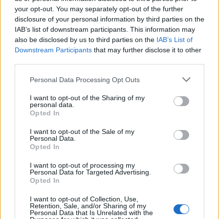
para consumidores.0
your opt-out. You may separately opt-out of the further
disclosure of your personal information by third parties on the
A lo largo de este período, los entusiastas del vino
IAB’s list of downstream participants. This information may
also be disclosed by us to third parties on the
IAB’s List of
han buscado cada vez más calidad y autenticidad.
Downstream Participants
that may further disclose it to other
Esto ha creado un paisaje dinámico donde las
third parties.
prácticas tradicionales se fusionan con las
Please note that this website/app uses one or more Google
Personal Data Processing Opt Outs
sensibilidades modernas. En esta exploración,
services and may gather and store information including but
buscaremos captar la esencia de estos desarrollos
not limited to your visit or usage behaviour. You may click to
I want to opt-out of the Sharing of my
personal data.
grant or deny consent to Google and its third-party tags to
y sus implicaciones tanto para productores como
Opted In
use your data for below specified purposes in below Google
para consumidores.1
consent section.
I want to opt-out of the Sale of my
Personal Data.
A lo largo de este período, los entusiastas del vino
Opted In
han buscado cada vez más calidad y autenticidad.
I want to opt-out of processing my
Personal Data for Targeted Advertising.
Esto ha creado un paisaje dinámico donde las
Opted In
prácticas tradicionales se fusionan con las
I want to opt-out of Collection, Use,
sensibilidades modernas. En esta exploración,
Retention, Sale, and/or Sharing of my
Personal Data that Is Unrelated with the
buscaremos captar la esencia de estos desarrollos