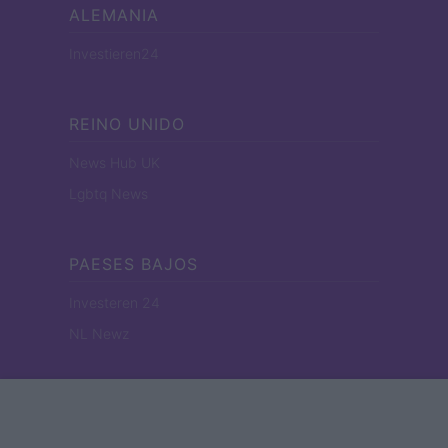
ALEMANIA
Investieren24
REINO UNIDO
News Hub UK
Lgbtq News
PAESES BAJOS
Investeren 24
NL Newz