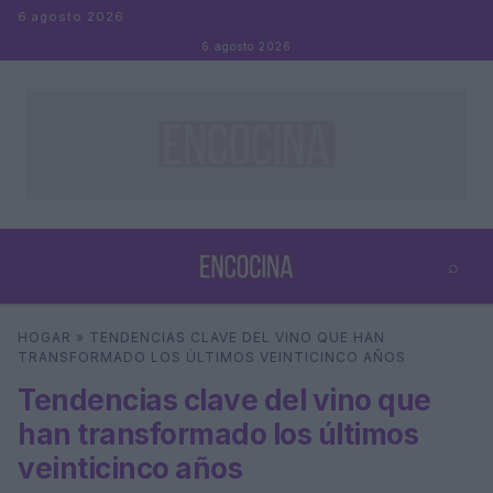
Saltar al contenido
6 agosto 2026
6 agosto 2026
⌕
×
⌕
HOGAR
»
TENDENCIAS CLAVE DEL VINO QUE HAN
Buscar
TRANSFORMADO LOS ÚLTIMOS VEINTICINCO AÑOS
Tendencias clave del vino que
han transformado los últimos
veinticinco años