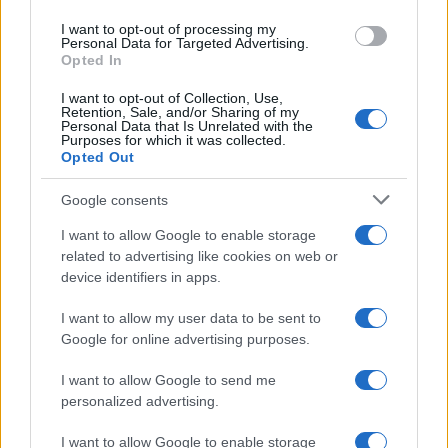
I want to opt-out of processing my
Personal Data for Targeted Advertising.
Opted In
I want to opt-out of Collection, Use,
Retention, Sale, and/or Sharing of my
Personal Data that Is Unrelated with the
Purposes for which it was collected.
Opted Out
Google consents
Cómo corregir hábitos alimenticios después de los
40 para mejorar energía y bienestar
I want to allow Google to enable storage
Diego Romero · 5 Ago 2026
related to advertising like cookies on web or
device identifiers in apps.
I want to allow my user data to be sent to
MÁS LEÍDOS
Google for online advertising purposes.
1
I want to allow Google to send me
Menú semanal equilibrado: ideas para comer bien en
julio
personalized advertising.
2
Danonino lanza su versión griega: proteína y calcio
I want to allow Google to enable storage