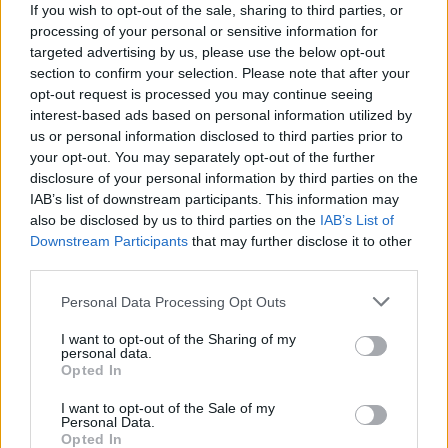
If you wish to opt-out of the sale, sharing to third parties, or
SALUD Y ALIMENTACIÓN
processing of your personal or sensitive information for
targeted advertising by us, please use the below opt-out
section to confirm your selection. Please note that after your
opt-out request is processed you may continue seeing
interest-based ads based on personal information utilized by
us or personal information disclosed to third parties prior to
your opt-out. You may separately opt-out of the further
disclosure of your personal information by third parties on the
IAB’s list of downstream participants. This information may
also be disclosed by us to third parties on the
IAB’s List of
Downstream Participants
that may further disclose it to other
third parties.
Explorando la temporada de hongos: guía completa
Please note that this website/app uses one or more Google
Personal Data Processing Opt Outs
del Hongosto
services and may gather and store information including but
Diego Romero · 6 Ago 2026
not limited to your visit or usage behaviour. You may click to
I want to opt-out of the Sharing of my
personal data.
grant or deny consent to Google and its third-party tags to
Opted In
SALUD Y ALIMENTACIÓN
use your data for below specified purposes in below Google
consent section.
I want to opt-out of the Sale of my
Personal Data.
Opted In