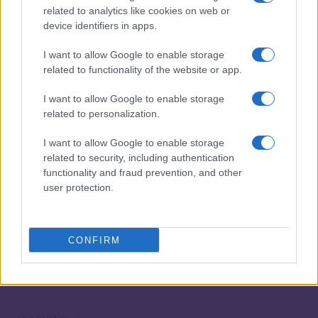
para niños
related to analytics like cookies on web or
device identifiers in apps.
3
Qué evitar y qué consumir para prevenir infecciones
en el calor extremo
I want to allow Google to enable storage
related to functionality of the website or app.
4
Cocinas del Bienestar en Tlanepantla: impacto y
expansión en 2026
I want to allow Google to enable storage
5
related to personalization.
Felipe VI y Letizia destacan la cocina local en la
recepción de verano en Mallorca
I want to allow Google to enable storage
related to security, including authentication
functionality and fraud prevention, and other
user protection.
CONFIRM
¿Tienes hambre? Recetas, consejos de cocina y guías
para cocinar mejor cada día.