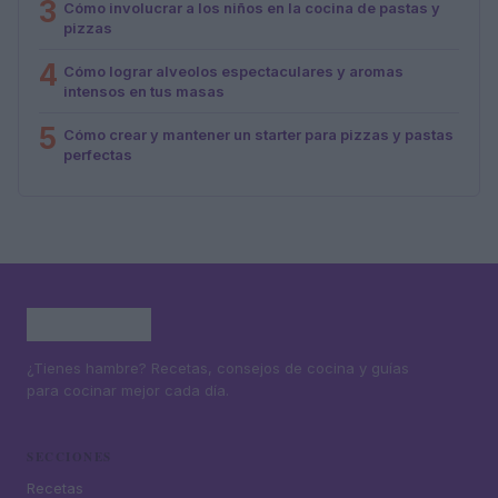
3
Cómo involucrar a los niños en la cocina de pastas y
pizzas
4
Cómo lograr alveolos espectaculares y aromas
intensos en tus masas
5
Cómo crear y mantener un starter para pizzas y pastas
perfectas
¿Tienes hambre? Recetas, consejos de cocina y guías
para cocinar mejor cada día.
SECCIONES
Recetas