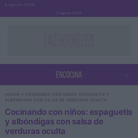
Saltar al contenido
8 agosto 2026
8 agosto 2026
⌕
×
⌕
HOGAR
»
COCINANDO CON NIÑOS: ESPAGUETIS Y
Buscar
ALBÓNDIGAS CON SALSA DE VERDURAS OCULTA
Cocinando con niños: espaguetis
y albóndigas con salsa de
verduras oculta