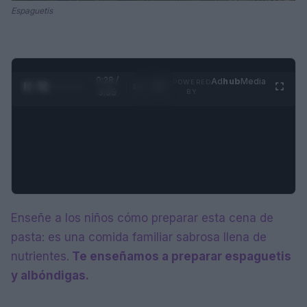
Espaguetis
0:29 /
Ad
hub
Media
POWERED
1
/
4
3:55
BY
Enseñe a los niños cómo preparar esta cena de
pasta: es una comida familiar sabrosa llena de
nutrientes.
Te enseñamos a preparar espaguetis
y albóndigas.