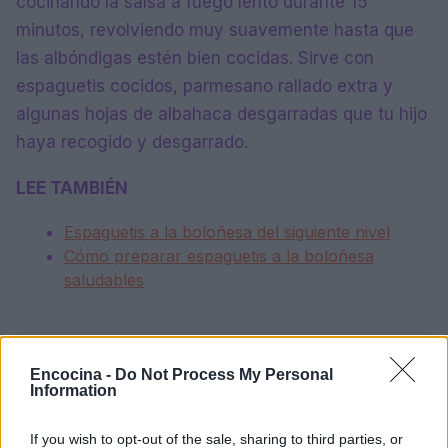
cocinando la salsa a fuego lento durante 15
minutos, revolviendo muy suavemente hasta que
las albóndigas estén bien cocidas. Sirve con
espaguetis cocidos, parmesano rallado extra y
algunas hojas de albahaca desgarradas que tu hijo
haya recogido y desgarrado.
LEE TAMBIÉN
Espaguetis a la boloñesa del siguiente nivel
Cómo preparar espaguetis a la boloñesa
saludables
AUTOR
Encocina -
Do Not Process My Personal
Redacción En Cocina
Information
If you wish to opt-out of the sale, sharing to third parties, or