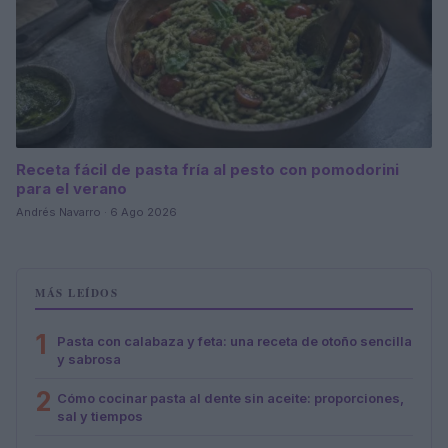
Receta fácil de pasta fría al pesto con pomodorini
para el verano
Andrés Navarro · 6 Ago 2026
MÁS LEÍDOS
1
Pasta con calabaza y feta: una receta de otoño sencilla
y sabrosa
2
Cómo cocinar pasta al dente sin aceite: proporciones,
sal y tiempos