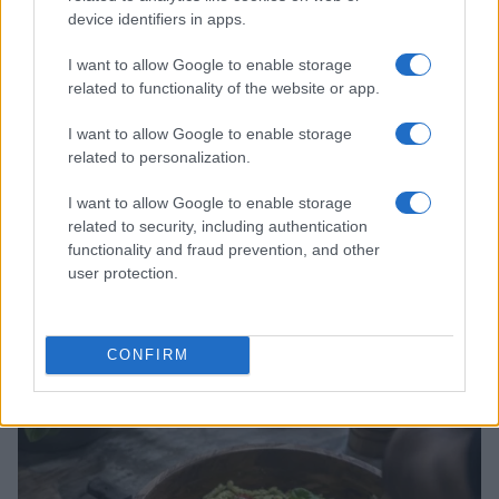
device identifiers in apps.
I want to allow Google to enable storage
related to functionality of the website or app.
I want to allow Google to enable storage
related to personalization.
I want to allow Google to enable storage
related to security, including authentication
functionality and fraud prevention, and other
user protection.
Cómo crear y mantener un starter para pizzas y
pastas perfectas
Diego Romero · 6 Ago 2026
CONFIRM
PASTAS Y PIZZAS