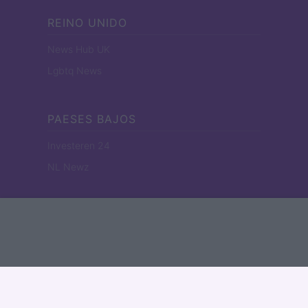
REINO UNIDO
News Hub UK
Lgbtq News
PAESES BAJOS
Investeren 24
NL Newz