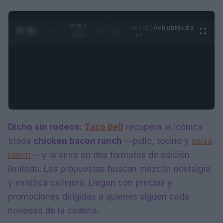
0:29 /
Ad
hub
Media
POWERED
1
/
4
3:19
BY
Dicho sin rodeos:
Taco Bell
recupera la icónica
tríada
chicken bacon ranch
—pollo, tocino y
salsa
ranch
— y la sirve en dos formatos de edición
limitada. Las propuestas buscan mezclar nostalgia
y estética callejera. Llegan con precios y
promociones dirigidas a quienes siguen cada
novedad de la cadena.