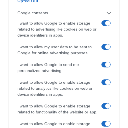
Opted Out
Cómo altera al menú y al comportamiento
del consumidor
Google consents
Al ofrecerse por tiempo limitado en restaurantes
I want to allow Google to enable storage
related to advertising like cookies on web or
participantes, estos lanzamientos actúan como
device identifiers in apps.
imán para visitas y pedidos digitales. ¿Por qué
funciona? Porque mezclan novedad y familiaridad:
I want to allow my user data to be sent to
Google for online advertising purposes.
sabores consolidados con un formato distinto.
I want to allow Google to send me
La estrategia de precios accesibles y las
personalized advertising.
promociones en la app refuerzan la intención
I want to allow Google to enable storage
comercial. Además, las alianzas con plataformas
related to analytics like cookies on web or
de reparto amplían el alcance más allá del local
device identifiers in apps.
físico. Sé que no es popular decirlo, pero en la
I want to allow Google to enable storage
práctica estos lanzamientos sirven tanto para
related to functionality of the website or app.
probar productos como para captar datos de
consumo.
I want to allow Google to enable storage