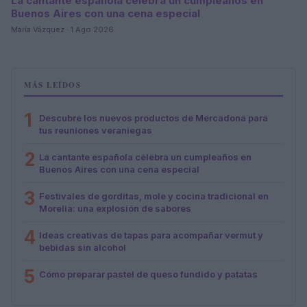
La cantante española celebra un cumpleaños en
Buenos Aires con una cena especial
María Vázquez · 1 Ago 2026
MÁS LEÍDOS
1
Descubre los nuevos productos de Mercadona para
tus reuniones veraniegas
2
La cantante española celebra un cumpleaños en
Buenos Aires con una cena especial
3
Festivales de gorditas, mole y cocina tradicional en
Morelia: una explosión de sabores
4
Ideas creativas de tapas para acompañar vermut y
bebidas sin alcohol
5
Cómo preparar pastel de queso fundido y patatas