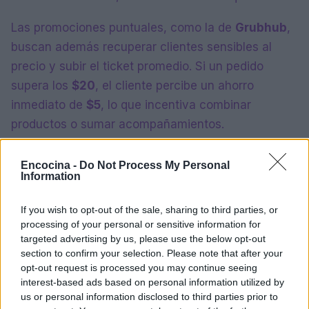
Las promociones puntuales, como la de
Grubhub
,
buscan además recuperar clientes sensibles al
precio y subir el ticket promedio. Si un pedido
supera los
$20
, el cliente percibe un ahorro
inmediato de
$5
, lo que incentiva combinar
productos o sumar acompañamientos.
Sé que no es popular decirlo, pero esta táctica
Encocina -
Do Not Process My Personal
también oculta una realidad: muchas cadenas
Information
priorizan la elasticidad del precio sobre la
If you wish to opt-out of the sale, sharing to third parties, or
innovación culinaria. El reempaquetado de sabores
processing of your personal or sensitive information for
conocidos resulta más barato y menos arriesgado
targeted advertising by us, please use the below opt-out
que crear un menú completamente nuevo.
section to confirm your selection. Please note that after your
opt-out request is processed you may continue seeing
interest-based ads based on personal information utilized by
La estrategia, en términos prácticos, es clara:
us or personal information disclosed to third parties prior to
mantener el interés del consumidor con ediciones