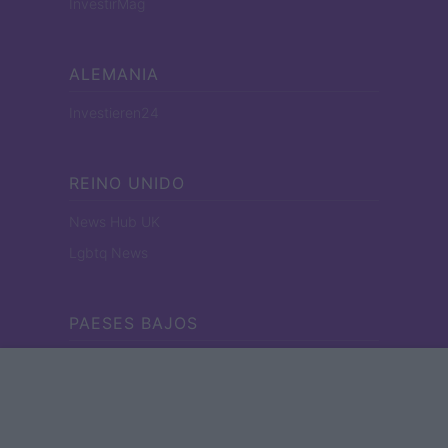
InvestirMag
ALEMANIA
Investieren24
REINO UNIDO
News Hub UK
Lgbtq News
PAESES BAJOS
Investeren 24
NL Newz