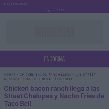
Saltar al contenido
8 agosto 2026
8 agosto 2026
⌕
×
⌕
HOGAR
»
CHICKEN BACON RANCH LLEGA A LAS STREET
Buscar
CHALUPAS Y NACHO FRIES DE TACO BELL
Chicken bacon ranch llega a las
Street Chalupas y Nacho Fries de
Taco Bell