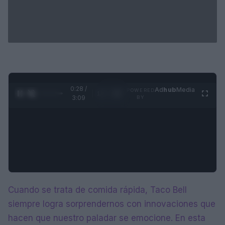
0:28 /
Ad
hub
Media
POWERED
1
/
4
3:09
BY
Cuando se trata de comida rápida, Taco Bell
siempre logra sorprendernos con innovaciones que
hacen que nuestro paladar se emocione. En esta