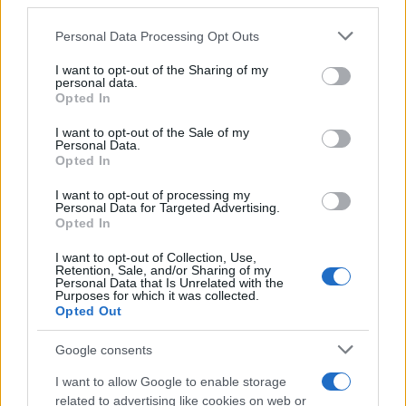
third parties.
CONSEJOS DE COCINA
Please note that this website/app uses one or more Google
Personal Data Processing Opt Outs
services and may gather and store information including but
not limited to your visit or usage behaviour. You may click to
I want to opt-out of the Sharing of my
personal data.
grant or deny consent to Google and its third-party tags to
Opted In
use your data for below specified purposes in below Google
consent section.
I want to opt-out of the Sale of my
Personal Data.
Opted In
I want to opt-out of processing my
Personal Data for Targeted Advertising.
Opted In
I want to opt-out of Collection, Use,
Retention, Sale, and/or Sharing of my
Medidas, iluminación y almacenamiento para una isla
Personal Data that Is Unrelated with the
Purposes for which it was collected.
de cocina funcional
Opted Out
Lucía Fernández · 3 Ago 2026
Google consents
CONSEJOS DE COCINA
I want to allow Google to enable storage
related to advertising like cookies on web or