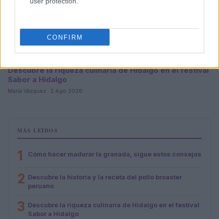
user protection.
CONFIRM
Descubre la riqueza culinaria de Hidalgo en el festival
Sabor a Hidalgo
María Vázquez · 2 Ago 2026
MÁS LEÍDOS
1
Cómo hacer madurar la granada, sigue estos consejos
2
Descubre la historia y la receta del pollo broaster
peruano
3
Descubre la riqueza culinaria de Hidalgo en el festival
Sabor a Hidalgo