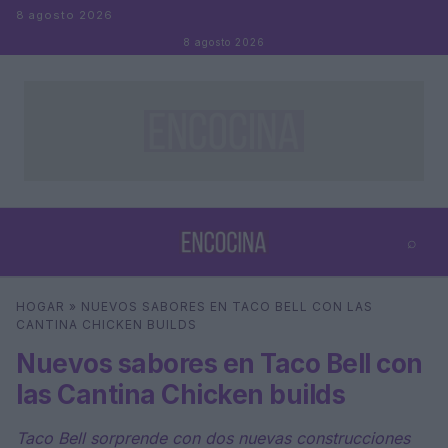
Saltar al contenido
8 agosto 2026
8 agosto 2026
⌕
×
⌕
HOGAR
»
NUEVOS SABORES EN TACO BELL CON LAS
Buscar
CANTINA CHICKEN BUILDS
Nuevos sabores en Taco Bell con
las Cantina Chicken builds
Taco Bell sorprende con dos nuevas construcciones