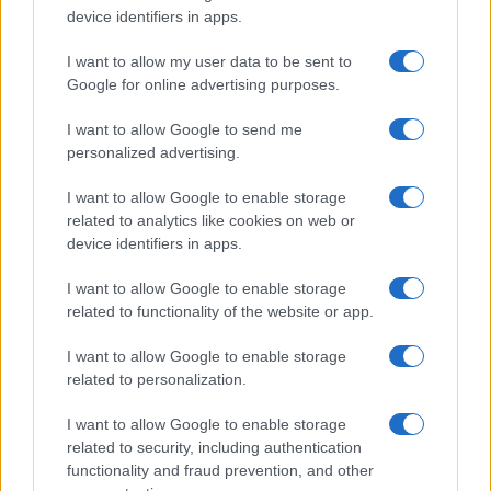
device identifiers in apps.
I want to allow my user data to be sent to
Google for online advertising purposes.
I want to allow Google to send me
personalized advertising.
I want to allow Google to enable storage
related to analytics like cookies on web or
device identifiers in apps.
Trucos de cocina tradicionales para platos deliciosos
y rápidos
I want to allow Google to enable storage
Diego Romero · 3 Ago 2026
related to functionality of the website or app.
CONSEJOS DE COCINA
I want to allow Google to enable storage
related to personalization.
I want to allow Google to enable storage
related to security, including authentication
functionality and fraud prevention, and other