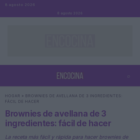
Saltar al contenido
8 agosto 2026
8 agosto 2026
⌕
×
⌕
HOGAR
»
BROWNIES DE AVELLANA DE 3 INGREDIENTES:
Buscar
FÁCIL DE HACER
Brownies de avellana de 3
ingredientes: fácil de hacer
La receta más fácil y rápida para hacer brownies de