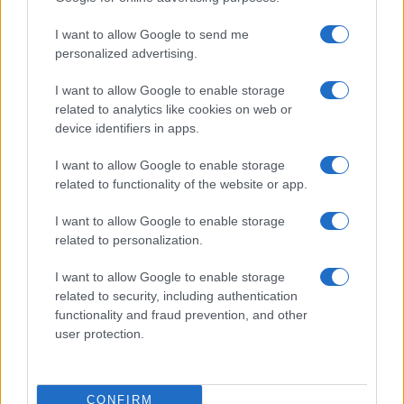
Aguacate en la cocina: 10 recetas rápidas y deliciosas
Lucía Fernández · 4 Ago 2026
I want to allow Google to send me
personalized advertising.
I want to allow Google to enable storage
MÁS LEÍDOS
related to analytics like cookies on web or
device identifiers in apps.
1
Cómo hacer sushi de oreo: ingredientes y preparación
I want to allow Google to enable storage
2
Dominar las bases de los postres: cremas, siropes y
related to functionality of the website or app.
texturas
I want to allow Google to enable storage
3
Día mundial de la tarta de queso 2026: recetas y
related to personalization.
curiosidades
I want to allow Google to enable storage
4
Cómo preparar arroz con leche sedoso con
related to security, including authentication
proporciones perfectas y aromas irresistibles
functionality and fraud prevention, and other
5
user protection.
Emulsiones perfectas y control de temperatura para
texturas sedosas
CONFIRM