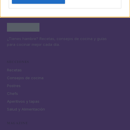
¿Tienes hambre? Recetas, consejos de cocina y guías
para cocinar mejor cada día.
SECCIONES
Recetas
Consejos de cocina
Postres
Chefs
Aperitivos y tapas
Salud y Alimentación
MAGAZINE