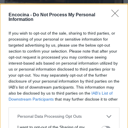
Encocina -
Do Not Process My Personal
Information
If you wish to opt-out of the sale, sharing to third parties, or
processing of your personal or sensitive information for
targeted advertising by us, please use the below opt-out
Cómo hacer tarta de queso en freidora de aire
section to confirm your selection. Please note that after your
perfecta: guía definitiva
opt-out request is processed you may continue seeing
Diego Romero · 7 Ago 2026
interest-based ads based on personal information utilized by
us or personal information disclosed to third parties prior to
RECETAS
your opt-out. You may separately opt-out of the further
disclosure of your personal information by third parties on the
IAB’s list of downstream participants. This information may
also be disclosed by us to third parties on the
IAB’s List of
Downstream Participants
that may further disclose it to other
third parties.
Please note that this website/app uses one or more Google
Personal Data Processing Opt Outs
services and may gather and store information including but
not limited to your visit or usage behaviour. You may click to
I want to opt-out of the Sharing of my