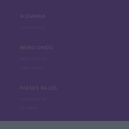
ALEMANIA
Investieren24
REINO UNIDO
News Hub UK
Lgbtq News
PAESES BAJOS
Investeren 24
NL Newz