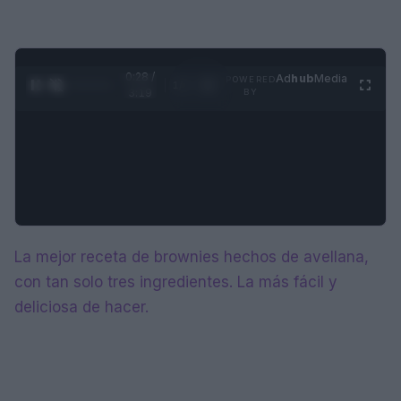
0:28 /
Ad
hub
Media
POWERED
1
/
4
3:19
BY
La mejor receta de brownies hechos de avellana,
con tan solo tres ingredientes. La más fácil y
deliciosa de hacer.