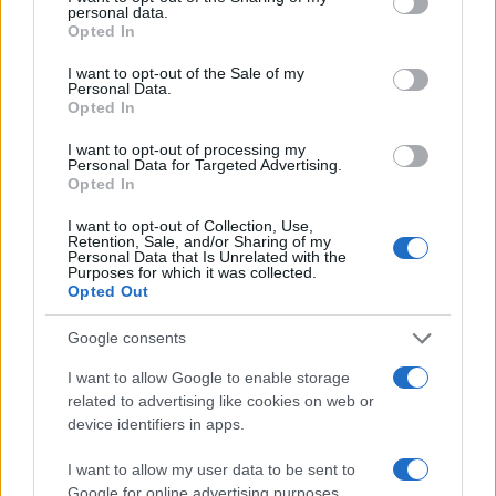
personal data.
grant or deny consent to Google and its third-party tags to
Opted In
use your data for below specified purposes in below Google
consent section.
I want to opt-out of the Sale of my
Personal Data.
Plan de comidas semanal con recetas rápidas y
Opted In
económicas
Diego Romero · 5 Ago 2026
I want to opt-out of processing my
Personal Data for Targeted Advertising.
Opted In
RECETAS
I want to opt-out of Collection, Use,
Retention, Sale, and/or Sharing of my
Personal Data that Is Unrelated with the
Purposes for which it was collected.
Opted Out
Google consents
I want to allow Google to enable storage
related to advertising like cookies on web or
device identifiers in apps.
I want to allow my user data to be sent to
Google for online advertising purposes.