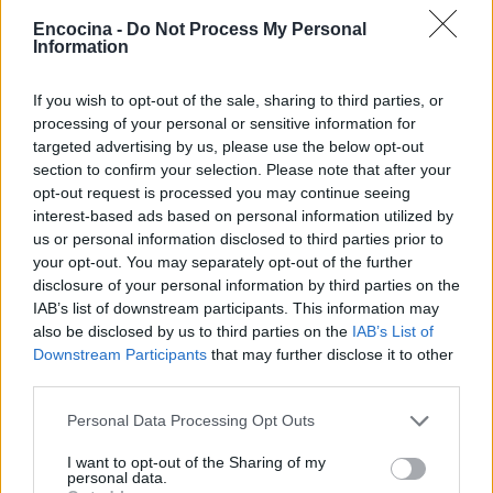
Encocina -
Do Not Process My Personal
Information
If you wish to opt-out of the sale, sharing to third parties, or
El Cártel de Jalisco Nueva Generación: Su
processing of your personal or sensitive information for
Expansión en Europa y Sus Implicaciones
targeted advertising by us, please use the below opt-out
section to confirm your selection. Please note that after your
La expansión del Cártel de Jalisco Nueva Generación en
opt-out request is processed you may continue seeing
Europa representa un hito significativo en la historia del
interest-based ads based on personal information utilized by
narcotráfico internacional.
us or personal information disclosed to third parties prior to
Anna Innocenti · 23 Nov 2025
your opt-out. You may separately opt-out of the further
disclosure of your personal information by third parties on the
CONSEJOS DE COCINA
IAB’s list of downstream participants. This information may
also be disclosed by us to third parties on the
IAB’s List of
Downstream Participants
that may further disclose it to other
third parties.
Please note that this website/app uses one or more Google
Personal Data Processing Opt Outs
services and may gather and store information including but
not limited to your visit or usage behaviour. You may click to
I want to opt-out of the Sharing of my
personal data.
grant or deny consent to Google and its third-party tags to