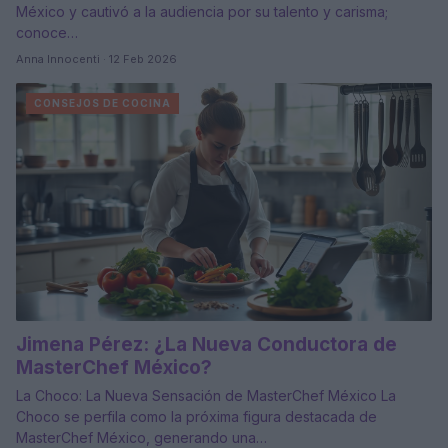
México y cautivó a la audiencia por su talento y carisma;
conoce…
Anna Innocenti · 12 Feb 2026
CONSEJOS DE COCINA
Jimena Pérez: ¿La Nueva Conductora de
MasterChef México?
La Choco: La Nueva Sensación de MasterChef México La
Choco se perfila como la próxima figura destacada de
MasterChef México, generando una…