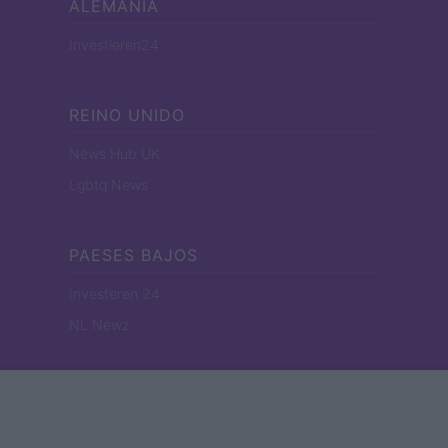
ALEMANIA
Investieren24
REINO UNIDO
News Hub UK
Lgbtq News
PAESES BAJOS
Investeren 24
NL Newz