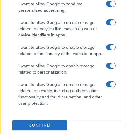
I want to allow Google to send me
personalized advertising.
Carbone Fine Food lanza su nueva y
deliciosa línea de salsas italianas para
I want to allow Google to enable storage
disfrutar en casa
related to analytics like cookies on web or
device identifiers in apps.
Carbone Fine Food, reconocido por su exquisito restaurante,
presenta una innovadora línea de salsas italianas diseñadas
I want to allow Google to enable storage
para simplificar la experiencia culinaria en…
related to functionality of the website or app.
Anna Innocenti · 29 Oct 2025
I want to allow Google to enable storage
CONSEJOS DE COCINA
related to personalization.
I want to allow Google to enable storage
related to security, including authentication
functionality and fraud prevention, and other
user protection.
CONFIRM