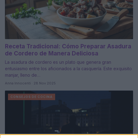
Receta Tradicional: Cómo Preparar Asadura
de Cordero de Manera Deliciosa
La asadura de cordero es un plato que genera gran
entusiasmo entre los aficionados a la casquería. Este exquisito
manjar, lleno de…
Anna Innocenti · 28 Nov 2025
CONSEJOS DE COCINA