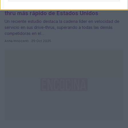
La cadena de comida rápida con el drive-
thru más rápido de Estados Unidos
Un reciente estudio destaca la cadena líder en velocidad de
servicio en sus drive-thrus, superando a todas las demás
competidoras en el…
Anna Innocenti · 29 Oct 2025