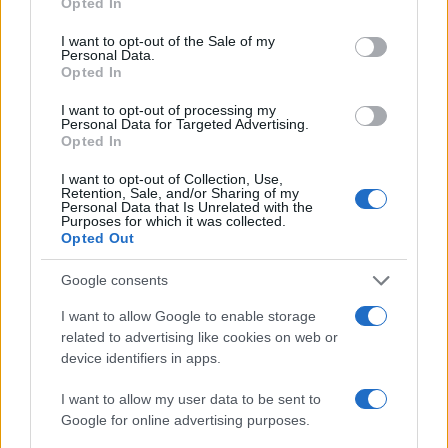
Opted In
use your data for below specified purposes in below Google
consent section.
I want to opt-out of the Sale of my
Personal Data.
Descubre la auténtica receta del
Opted In
atascaburras: un clásico imperdible de la
cocina española
I want to opt-out of processing my
Personal Data for Targeted Advertising.
El atascaburras es un delicioso plato tradicional que fusiona la
Opted In
sencillez y el exquisito sabor, perfecto para disfrutar en los
I want to opt-out of Collection, Use,
días fríos.…
Retention, Sale, and/or Sharing of my
Personal Data that Is Unrelated with the
Anna Innocenti · 29 Oct 2025
Purposes for which it was collected.
Opted Out
CONSEJOS DE COCINA
Google consents
I want to allow Google to enable storage
related to advertising like cookies on web or
device identifiers in apps.
I want to allow my user data to be sent to
Google for online advertising purposes.