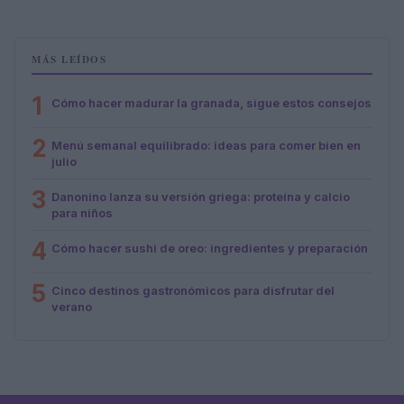
MÁS LEÍDOS
1
Cómo hacer madurar la granada, sigue estos consejos
2
Menú semanal equilibrado: ideas para comer bien en
julio
3
Danonino lanza su versión griega: proteína y calcio
para niños
4
Cómo hacer sushi de oreo: ingredientes y preparación
5
Cinco destinos gastronómicos para disfrutar del
verano