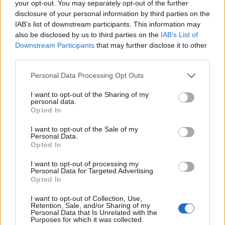
your opt-out. You may separately opt-out of the further
disclosure of your personal information by third parties on the
IAB’s list of downstream participants. This information may
also be disclosed by us to third parties on the
IAB’s List of
Evento de panadería en CDMX reúne a chefs
internacionales y novedades del sector
Downstream Participants
that may further disclose it to other
third parties.
Lucía Fernández · 8 Ago 2026
Please note that this website/app uses one or more Google
Personal Data Processing Opt Outs
CHEFS
services and may gather and store information including but
not limited to your visit or usage behaviour. You may click to
I want to opt-out of the Sharing of my
personal data.
grant or deny consent to Google and its third-party tags to
Opted In
use your data for below specified purposes in below Google
consent section.
I want to opt-out of the Sale of my
Personal Data.
Opted In
I want to opt-out of processing my
Personal Data for Targeted Advertising.
Opted In
I want to opt-out of Collection, Use,
Retention, Sale, and/or Sharing of my
Personal Data that Is Unrelated with the
Cinco trucos de chefs para cocinar más rápido y
Purposes for which it was collected.