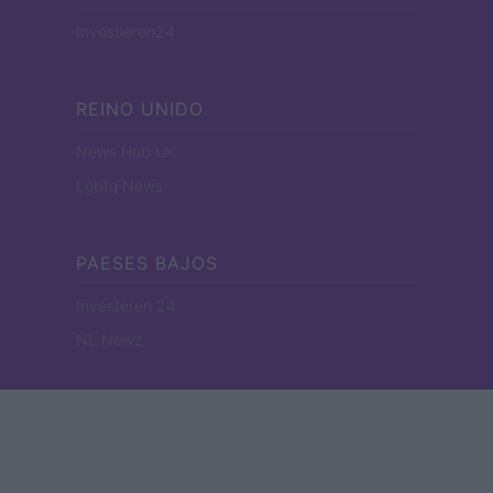
Investieren24
REINO UNIDO
News Hub UK
Lgbtq News
PAESES BAJOS
Investeren 24
NL Newz