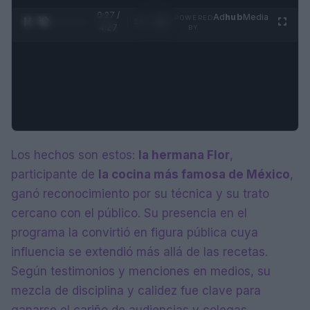
0:28 /
Ad
hub
Media
POWERED
1
/
4
4:27
BY
Los hechos son estos:
la hermana Flor
,
participante de
la cocina más famosa de México
,
ganó reconocimiento por su técnica y su trato
cercano con el público. Su presencia en el
programa la convirtió en figura pública cuya
influencia se extendió más allá de las recetas.
Según testimonios y menciones en medios, su
mezcla de disciplina y calidez fue clave para
ganarse el cariño de audiencias y colegas.