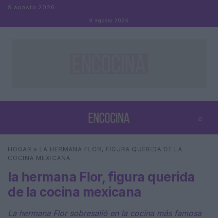
Saltar al contenido
9 agosto 2026
9 agosto 2026
⌕
×
⌕
HOGAR
»
LA HERMANA FLOR, FIGURA QUERIDA DE LA
Buscar
COCINA MEXICANA
la hermana Flor, figura querida
de la cocina mexicana
La hermana Flor sobresalió en la cocina más famosa