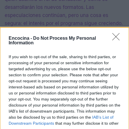
desarrollarán los nuevos formatos. Las
especulaciones continúan, pero una cosa es
segura: el interés por el programa sigue creciendo.
Encocina -
Do Not Process My Personal
Information
AUTOR
Anna Innocenti
If you wish to opt-out of the sale, sharing to third parties, or
Anna Innocenti recuperó para un dossier las
processing of your personal or sensitive information for
grabaciones del pleno municipal de Verona
targeted advertising by us, please use the below opt-out
tras una noche en el archivo; colabora en
section to confirm your selection. Please note that after your
coberturas de última hora con análisis
opt-out request is processed you may continue seeing
históricos y propone secciones temáticas.
interest-based ads based on personal information utilized by
Licenciada en el campus veronés, participa
us or personal information disclosed to third parties prior to
en mesas redondas locales sobre la memoria
your opt-out. You may separately opt-out of the further
urbana.
disclosure of your personal information by third parties on the
IAB’s list of downstream participants. This information may
also be disclosed by us to third parties on the
IAB’s List of
Downstream Participants
that may further disclose it to other