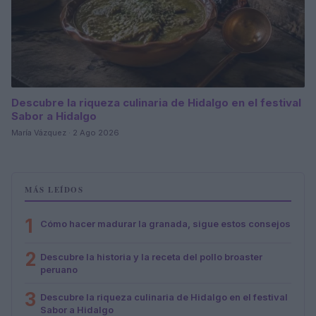
Descubre la riqueza culinaria de Hidalgo en el festival
Sabor a Hidalgo
María Vázquez · 2 Ago 2026
MÁS LEÍDOS
1
Cómo hacer madurar la granada, sigue estos consejos
2
Descubre la historia y la receta del pollo broaster
peruano
3
Descubre la riqueza culinaria de Hidalgo en el festival
Sabor a Hidalgo