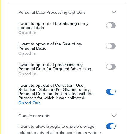
third parties.
Please note that this website/app uses one or more Google
Personal Data Processing Opt Outs
services and may gather and store information including but
not limited to your visit or usage behaviour. You may click to
I want to opt-out of the Sharing of my
personal data.
grant or deny consent to Google and its third-party tags to
Opted In
use your data for below specified purposes in below Google
consent section.
I want to opt-out of the Sale of my
Personal Data.
Opted In
I want to opt-out of processing my
Personal Data for Targeted Advertising.
Opted In
I want to opt-out of Collection, Use,
Retention, Sale, and/or Sharing of my
Personal Data that Is Unrelated with the
Purposes for which it was collected.
Opted Out
Google consents
I want to allow Google to enable storage
Sigue leyendo
related to advertising like cookies on web or