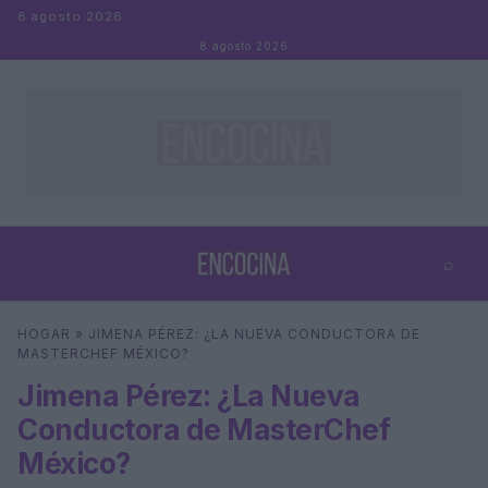
Saltar al contenido
8 agosto 2026
8 agosto 2026
⌕
×
⌕
HOGAR
»
JIMENA PÉREZ: ¿LA NUEVA CONDUCTORA DE
Buscar
MASTERCHEF MÉXICO?
Jimena Pérez: ¿La Nueva
Conductora de MasterChef
México?