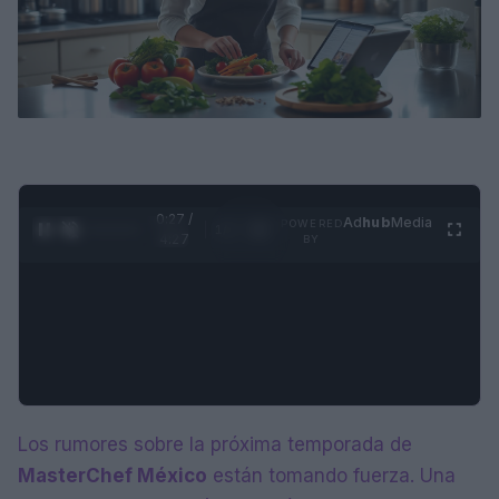
0:28 /
Ad
hub
Media
POWERED
1
/
4
4:27
BY
Los rumores sobre la próxima temporada de
MasterChef México
están tomando fuerza. Una