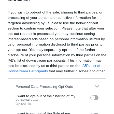
Plan de comidas semanal con recetas rápidas y
If you wish to opt-out of the sale, sharing to third parties, or
económicas
processing of your personal or sensitive information for
Diego Romero · 5 Ago 2026
targeted advertising by us, please use the below opt-out
section to confirm your selection. Please note that after your
RECETAS
opt-out request is processed you may continue seeing
interest-based ads based on personal information utilized by
us or personal information disclosed to third parties prior to
your opt-out. You may separately opt-out of the further
disclosure of your personal information by third parties on the
IAB’s list of downstream participants. This information may
also be disclosed by us to third parties on the
IAB’s List of
Downstream Participants
that may further disclose it to other
third parties.
Please note that this website/app uses one or more Google
Personal Data Processing Opt Outs
services and may gather and store information including but
not limited to your visit or usage behaviour. You may click to
I want to opt-out of the Sharing of my
personal data.
grant or deny consent to Google and its third-party tags to
Aguacate en la cocina: 10 recetas rápidas y deliciosas
Opted In
use your data for below specified purposes in below Google
Lucía Fernández · 4 Ago 2026
consent section.
I want to opt-out of the Sale of my