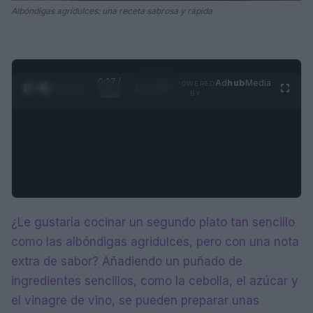
Albóndigas agridulces: una receta sabrosa y rápida
0:28 /
Ad
hub
Media
POWERED
1
/
4
3:55
BY
¿Le gustaría cocinar un segundo plato tan sencillo
como las albóndigas agridulces, pero con una nota
extra de sabor? Añadiendo un puñado de
ingredientes sencillos, como la cebolla, el azúcar y
el vinagre de vino, se pueden preparar unas