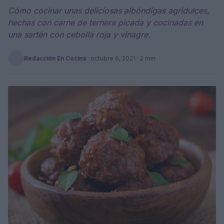
Cómo cocinar unas deliciosas albóndigas agridulces,
hechas con carne de ternera picada y cocinadas en
una sartén con cebolla roja y vinagre.
Redacción En Cocina
·
octubre 6, 2021
· 2 min