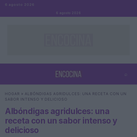
Saltar al contenido
6 agosto 2026
6 agosto 2026
⌕
×
⌕
HOGAR
»
ALBÓNDIGAS AGRIDULCES: UNA RECETA CON UN
Buscar
SABOR INTENSO Y DELICIOSO
Albóndigas agridulces: una
receta con un sabor intenso y
delicioso