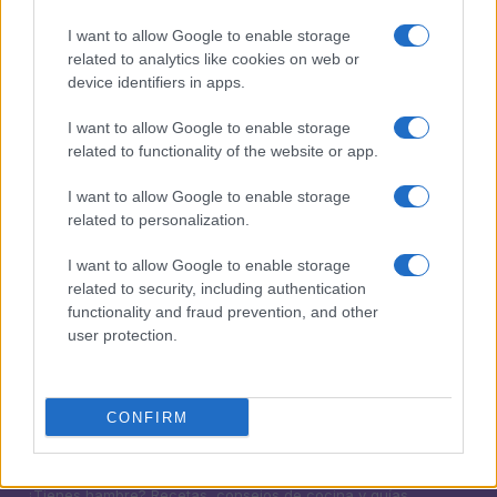
1
Cómo lograr pechuga de pollo jugosa con técnicas
I want to allow Google to enable storage
profesionales
related to analytics like cookies on web or
device identifiers in apps.
2
Cómo preparar rollos de cangrejo rápidos
I want to allow Google to enable storage
3
Guía definitiva para cocinar carnes de cerdo sin
related to functionality of the website or app.
resecar
I want to allow Google to enable storage
4
Técnicas profesionales para asar carnes latinas como
related to personalization.
un experto
I want to allow Google to enable storage
5
Pollo de coronación fácil: deliciosa receta
related to security, including authentication
functionality and fraud prevention, and other
user protection.
CONFIRM
¿Tienes hambre? Recetas, consejos de cocina y guías