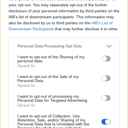
your opt-out. You may separately opt-out of the further
disclosure of your personal information by third parties on the
IAB’s list of downstream participants. This information may
also be disclosed by us to third parties on the
IAB’s List of
Downstream Participants
that may further disclose it to other
third parties.
Please note that this website/app uses one or more Google
Personal Data Processing Opt Outs
services and may gather and store information including but
not limited to your visit or usage behaviour. You may click to
I want to opt-out of the Sharing of my
personal data.
grant or deny consent to Google and its third-party tags to
Opted In
use your data for below specified purposes in below Google
Sigue leyendo
consent section.
I want to opt-out of the Sale of my
Personal Data.
Opted In
CONSEJOS DE COCINA
I want to opt-out of processing my
Personal Data for Targeted Advertising.
Opted In
I want to opt-out of Collection, Use,
Retention, Sale, and/or Sharing of my
Personal Data that Is Unrelated with the
Purposes for which it was collected.