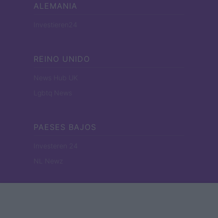
ALEMANIA
Investieren24
REINO UNIDO
News Hub UK
Lgbtq News
PAESES BAJOS
Investeren 24
NL Newz