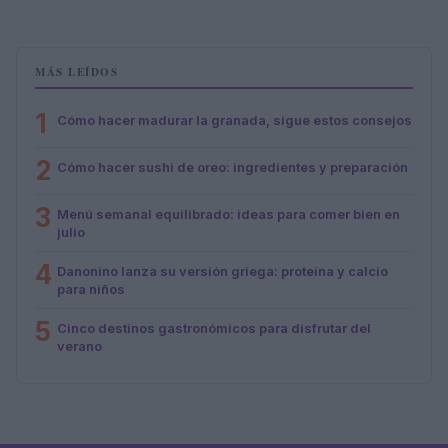
MÁS LEÍDOS
1
Cómo hacer madurar la granada, sigue estos consejos
2
Cómo hacer sushi de oreo: ingredientes y preparación
3
Menú semanal equilibrado: ideas para comer bien en
julio
4
Danonino lanza su versión griega: proteína y calcio
para niños
5
Cinco destinos gastronómicos para disfrutar del
verano