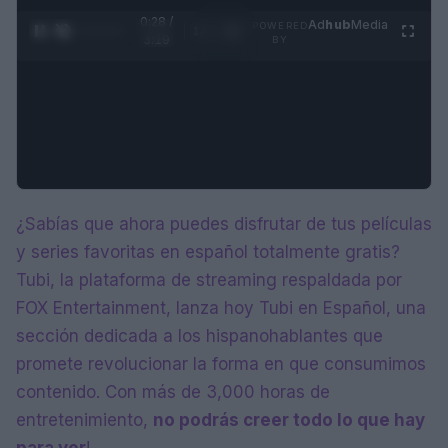
0:29 /
Ad
hub
Media
POWERED
1
/
4
3:19
BY
¿Sabías que ahora puedes disfrutar de tus películas
y series favoritas en español totalmente gratis?
Tubi, la plataforma de streaming respaldada por
FOX Entertainment, lanza hoy Tubi en Español, una
sección dedicada a los hispanohablantes que
promete revolucionar la forma en que consumimos
contenido. Con más de 3,000 horas de
entretenimiento,
no podrás creer todo lo que hay
para ver
!