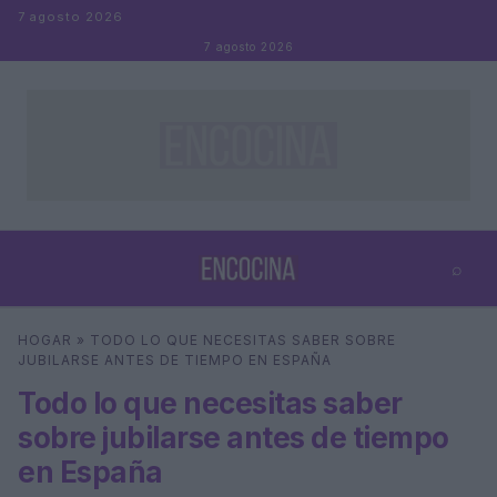
Saltar al contenido
7 agosto 2026
7 agosto 2026
⌕
×
⌕
HOGAR
»
TODO LO QUE NECESITAS SABER SOBRE
Buscar
JUBILARSE ANTES DE TIEMPO EN ESPAÑA
Todo lo que necesitas saber
sobre jubilarse antes de tiempo
en España