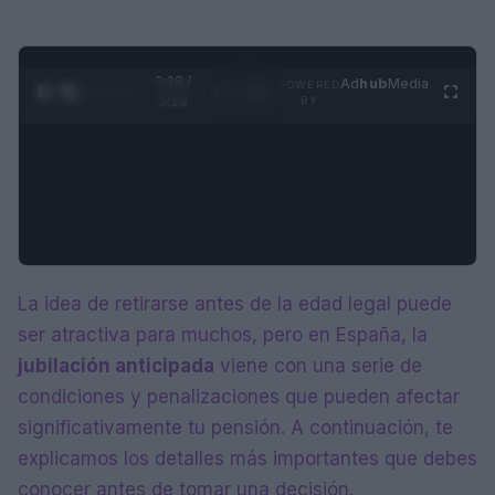
0:28 /
Ad
hub
Media
POWERED
1
/
4
3:19
BY
La idea de retirarse antes de la edad legal puede
ser atractiva para muchos, pero en España, la
jubilación anticipada
viene con una serie de
condiciones y penalizaciones que pueden afectar
significativamente tu pensión. A continuación, te
explicamos los detalles más importantes que debes
conocer antes de tomar una decisión.