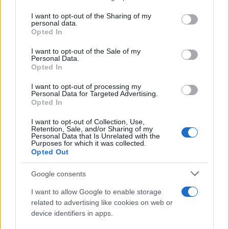
services and may gather and store information including but
not limited to your visit or usage behaviour. You may click to
I want to opt-out of the Sharing of my
personal data.
grant or deny consent to Google and its third-party tags to
Opted In
use your data for below specified purposes in below Google
consent section.
I want to opt-out of the Sale of my
Personal Data.
Opted In
I want to opt-out of processing my
Personal Data for Targeted Advertising.
Opted In
I want to opt-out of Collection, Use,
Retention, Sale, and/or Sharing of my
Personal Data that Is Unrelated with the
Purposes for which it was collected.
Opted Out
Sigue leyendo
Google consents
I want to allow Google to enable storage
SALUD Y ALIMENTACIÓN
related to advertising like cookies on web or
device identifiers in apps.