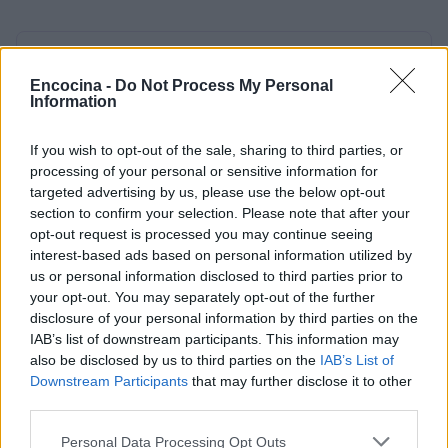
AUTOR
María Vázquez
Encocina -
Do Not Process My Personal
Information
María Vázquez, zaragozana de 38 años con
gafas y mirada analítica, rememora haber
If you wish to opt-out of the sale, sharing to third parties, or
cubierto la crecida del Ebro en 2015 desde la
processing of your personal or sensitive information for
ribera del Actur. Afirma la necesidad de rigor
targeted advertising by us, please use the below opt-out
y contexto en cada pieza; es licenciada en
section to confirm your selection. Please note that after your
Historia por la Universidad de Zaragoza y
opt-out request is processed you may continue seeing
mantiene una columna semanal sobre vida
interest-based ads based on personal information utilized by
urbana y políticas públicas.
us or personal information disclosed to third parties prior to
your opt-out. You may separately opt-out of the further
disclosure of your personal information by third parties on the
IAB’s list of downstream participants. This information may
also be disclosed by us to third parties on the
IAB’s List of
Downstream Participants
that may further disclose it to other
third parties.
Please note that this website/app uses one or more Google
Personal Data Processing Opt Outs