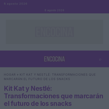
Saltar al contenido
8 agosto 2026
8 agosto 2026
⌕
×
⌕
HOGAR
»
KIT KAT Y NESTLÉ: TRANSFORMACIONES QUE
Buscar
MARCARÁN EL FUTURO DE LOS SNACKS
Kit Kat y Nestlé:
Transformaciones que marcarán
el futuro de los snacks