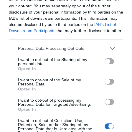
gafas y mirada analítica, rememora haber
your opt-out. You may separately opt-out of the further
cubierto la crecida del Ebro en 2015 desde la
disclosure of your personal information by third parties on the
ribera del Actur. Afirma la necesidad de rigor
IAB’s list of downstream participants. This information may
y contexto en cada pieza; es licenciada en
also be disclosed by us to third parties on the
IAB’s List of
Historia por la Universidad de Zaragoza y
Downstream Participants
that may further disclose it to other
mantiene una columna semanal sobre vida
third parties.
urbana y políticas públicas.
Please note that this website/app uses one or more Google
Personal Data Processing Opt Outs
services and may gather and store information including but
not limited to your visit or usage behaviour. You may click to
I want to opt-out of the Sharing of my
personal data.
grant or deny consent to Google and its third-party tags to
Opted In
use your data for below specified purposes in below Google
consent section.
I want to opt-out of the Sale of my
Personal Data.
Opted In
I want to opt-out of processing my
Personal Data for Targeted Advertising.
Opted In
I want to opt-out of Collection, Use,
Retention, Sale, and/or Sharing of my
Personal Data that Is Unrelated with the