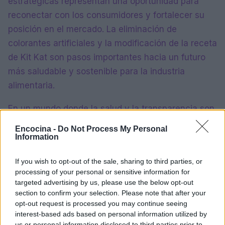
estratégicas representan una oportunidad para
reconectar con los consumidores y fortalecer su
posición en el mercado. La eliminación de
colorantes artificiales y la modificación de la receta
de Kit Kat son pasos importantes hacia un futuro
más saludable y sostenible para la industria
alimentaria.
En un mundo donde la salud y la transparencia son
prioridades, Nestlé está dando un paso adelante,
Encocina -
Do Not Process My Personal
demostrando su compromiso con la innovación y la
Information
satisfacción del consumidor.
If you wish to opt-out of the sale, sharing to third parties, or
processing of your personal or sensitive information for
targeted advertising by us, please use the below opt-out
section to confirm your selection. Please note that after your
AUTOR
María Vázquez
opt-out request is processed you may continue seeing
interest-based ads based on personal information utilized by
María Vázquez, zaragozana de 38 años con
us or personal information disclosed to third parties prior to