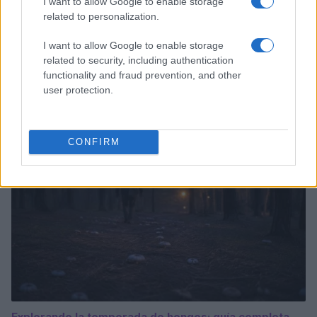
I want to allow Google to enable storage
related to personalization.
I want to allow Google to enable storage
Explorando las similitudes y diferencias entre la
related to security, including authentication
gastronomía peruana y ecuatoriana
functionality and fraud prevention, and other
Lucía Fernández · 6 Ago 2026
user protection.
SALUD Y ALIMENTACIÓN
CONFIRM
Explorando la temporada de hongos: guía completa