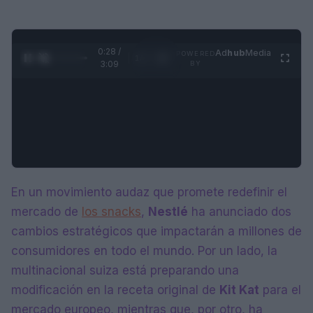
0:29 /
Ad
hub
Media
POWERED
1
/
4
3:09
BY
En un movimiento audaz que promete redefinir el
mercado de
los snacks
,
Nestlé
ha anunciado dos
cambios estratégicos que impactarán a millones de
consumidores en todo el mundo. Por un lado, la
multinacional suiza está preparando una
modificación en la receta original de
Kit Kat
para el
mercado europeo, mientras que, por otro, ha