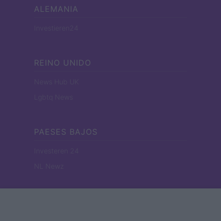
ALEMANIA
Investieren24
REINO UNIDO
News Hub UK
Lgbtq News
PAESES BAJOS
Investeren 24
NL Newz