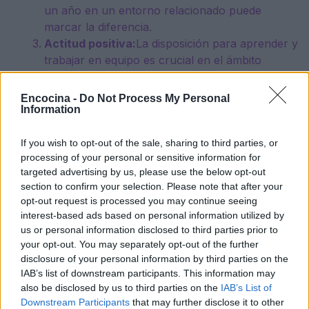
un año en un entorno relacionado puede
marcar la diferencia.
Actitud positiva:
La disposición para aprender y
trabajar en equipo es crucial en el ámbito
culinario.
Encocina -
Do Not Process My Personal
Information
La cocina profesional es un lugar donde la
dedicación y la creatividad se entrelazan. Si estás
If you wish to opt-out of the sale, sharing to third parties, or
listo para desafiarte a ti mismo y crecer, este
processing of your personal or sensitive information for
mundo está esperando por ti. ¿Te atreverás a dar el
targeted advertising by us, please use the below opt-out
section to confirm your selection. Please note that after your
salto?
opt-out request is processed you may continue seeing
interest-based ads based on personal information utilized by
us or personal information disclosed to third parties prior to
your opt-out. You may separately opt-out of the further
AUTOR
staff
disclosure of your personal information by third parties on the
IAB’s list of downstream participants. This information may
also be disclosed by us to third parties on the
IAB’s List of
Downstream Participants
that may further disclose it to other