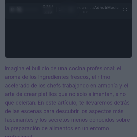
0:29 /
Ad
hub
Media
POWERED
1
/
4
3:19
BY
Imagina el bullicio de una cocina profesional: el
aroma de los ingredientes frescos, el ritmo
acelerado de los chefs trabajando en armonía y el
arte de crear platillos que no solo alimentan, sino
que deleitan. En este artículo, te llevaremos detrás
de las escenas para descubrir los aspectos más
fascinantes y los secretos menos conocidos sobre
la preparación de alimentos en un entorno
profesional.