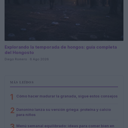
Explorando la temporada de hongos: guía completa
del Hongosto
Diego Romero · 6 Ago 2026
MÁS LEÍDOS
1
Cómo hacer madurar la granada, sigue estos consejos
2
Danonino lanza su versión griega: proteína y calcio
para niños
3
Menú semanal equilibrado: ideas para comer bien en