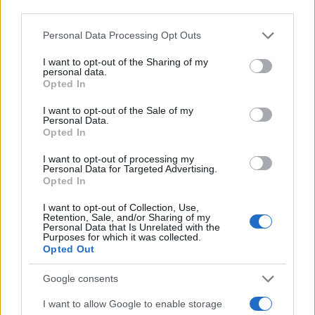
third parties.
Please note that this website/app uses one or more Google
Personal Data Processing Opt Outs
services and may gather and store information including but
not limited to your visit or usage behaviour. You may click to
I want to opt-out of the Sharing of my
personal data.
grant or deny consent to Google and its third-party tags to
Opted In
use your data for below specified purposes in below Google
consent section.
I want to opt-out of the Sale of my
Personal Data.
Opted In
I want to opt-out of processing my
Personal Data for Targeted Advertising.
Opted In
I want to opt-out of Collection, Use,
Retention, Sale, and/or Sharing of my
Personal Data that Is Unrelated with the
Purposes for which it was collected.
Opted Out
Google consents
I want to allow Google to enable storage