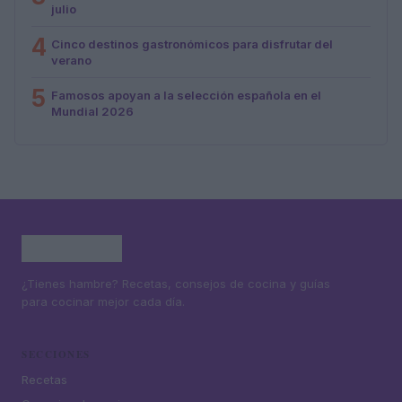
julio
4
Cinco destinos gastronómicos para disfrutar del
verano
5
Famosos apoyan a la selección española en el
Mundial 2026
¿Tienes hambre? Recetas, consejos de cocina y guías
para cocinar mejor cada día.
SECCIONES
Recetas