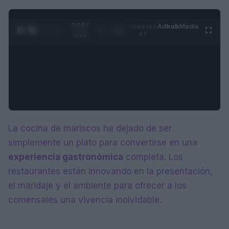
0:29 /
Ad
hub
Media
POWERED
1
/
4
3:19
BY
La cocina de mariscos ha dejado de ser
simplemente un plato para convertirse en una
experiencia gastronómica
completa. Los
restaurantes están innovando en la presentación,
el maridaje y el ambiente para ofrecer a los
comensales una vivencia inolvidable.