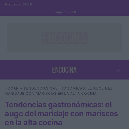
Saltar al contenido
9 agosto 2026
9 agosto 2026
⌕
×
⌕
HOGAR
»
TENDENCIAS GASTRONÓMICAS: EL AUGE DEL
Buscar
MARIDAJE CON MARISCOS EN LA ALTA COCINA
Tendencias gastronómicas: el
auge del maridaje con mariscos
en la alta cocina