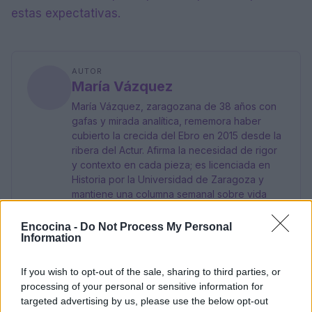
estas expectativas.
AUTOR
María Vázquez
María Vázquez, zaragozana de 38 años con
gafas y mirada analítica, rememora haber
cubierto la crecida del Ebro en 2015 desde la
ribera del Actur. Afirma la necesidad de rigor
y contexto en cada pieza; es licenciada en
Historia por la Universidad de Zaragoza y
mantiene una columna semanal sobre vida
urbana y políticas públicas.
Encocina -
Do Not Process My Personal
Information
If you wish to opt-out of the sale, sharing to third parties, or
processing of your personal or sensitive information for
targeted advertising by us, please use the below opt-out