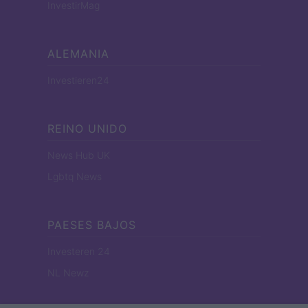
InvestirMag
ALEMANIA
Investieren24
REINO UNIDO
News Hub UK
Lgbtq News
PAESES BAJOS
Investeren 24
NL Newz