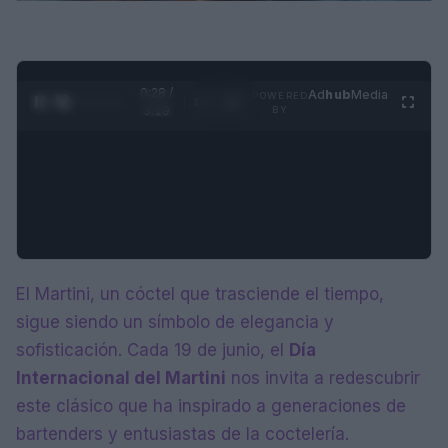
0:29 /
Ad
hub
Media
POWERED
1
/
4
3:19
BY
El Martini, un cóctel que trasciende el tiempo,
sigue siendo un símbolo de elegancia y
sofisticación. Cada 19 de junio, el
Día
Internacional del Martini
nos invita a redescubrir
este clásico que ha inspirado a generaciones de
bartenders y entusiastas de la coctelería.