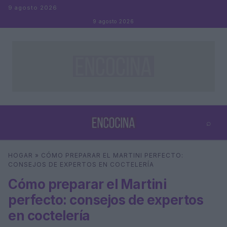
Saltar al contenido
9 agosto 2026
9 agosto 2026
⌕
×
⌕
HOGAR
»
CÓMO PREPARAR EL MARTINI PERFECTO:
Buscar
CONSEJOS DE EXPERTOS EN COCTELERÍA
Cómo preparar el Martini
perfecto: consejos de expertos
en coctelería