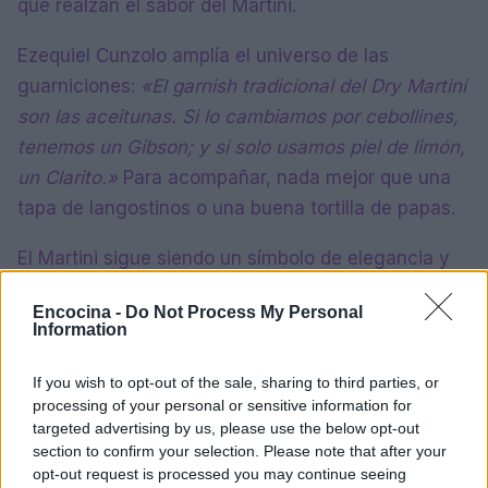
que realzan el sabor del Martini.
Ezequiel Cunzolo amplía el universo de las
guarniciones:
«El garnish tradicional del Dry Martini
son las aceitunas. Si lo cambiamos por cebollines,
tenemos un Gibson; y si solo usamos piel de limón,
un Clarito.»
Para acompañar, nada mejor que una
tapa de langostinos o una buena tortilla de papas.
El Martini sigue siendo un símbolo de elegancia y
sofisticación, y cada bartender aporta su toque
Encocina -
Do Not Process My Personal
único para reinventar este clásico. Desde las
Information
técnicas de preparación hasta las guarniciones
creativas, el Martini sigue inspirando a nuevas
If you wish to opt-out of the sale, sharing to third parties, or
processing of your personal or sensitive information for
generaciones de cocteleros.
targeted advertising by us, please use the below opt-out
section to confirm your selection. Please note that after your
opt-out request is processed you may continue seeing