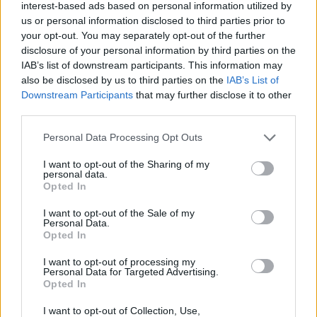
interest-based ads based on personal information utilized by
AUTOR
us or personal information disclosed to third parties prior to
María Vázquez
your opt-out. You may separately opt-out of the further
María Vázquez, zaragozana de 38 años con
disclosure of your personal information by third parties on the
gafas y mirada analítica, rememora haber
IAB’s list of downstream participants. This information may
cubierto la crecida del Ebro en 2015 desde la
also be disclosed by us to third parties on the
IAB’s List of
ribera del Actur. Afirma la necesidad de rigor
Downstream Participants
that may further disclose it to other
y contexto en cada pieza; es licenciada en
third parties.
Historia por la Universidad de Zaragoza y
mantiene una columna semanal sobre vida
Please note that this website/app uses one or more Google
Personal Data Processing Opt Outs
urbana y políticas públicas.
services and may gather and store information including but
not limited to your visit or usage behaviour. You may click to
I want to opt-out of the Sharing of my
personal data.
grant or deny consent to Google and its third-party tags to
Opted In
use your data for below specified purposes in below Google
consent section.
I want to opt-out of the Sale of my
Personal Data.
Opted In
I want to opt-out of processing my
Personal Data for Targeted Advertising.
Opted In
I want to opt-out of Collection, Use,