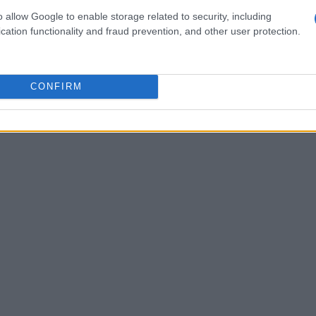
olerancias alimentarias. Si debes evitar el
o allow Google to enable storage related to security, including
e bizcochos por galletas sin gluten,
cation functionality and fraud prevention, and other user protection.
entes sean aptos. Así, cualquiera puede
iones. ¡Y lo mejor de todo es que se prepara sin
CONFIRM