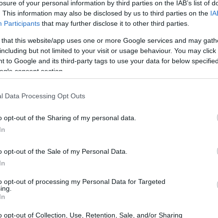
losure of your personal information by third parties on the IAB’s list of
. This information may also be disclosed by us to third parties on the
IA
Participants
that may further disclose it to other third parties.
 that this website/app uses one or more Google services and may gath
including but not limited to your visit or usage behaviour. You may click 
 to Google and its third-party tags to use your data for below specifi
ogle consent section.
l Data Processing Opt Outs
o opt-out of the Sharing of my personal data.
In
o opt-out of the Sale of my Personal Data.
In
to opt-out of processing my Personal Data for Targeted
ing.
In
o opt-out of Collection, Use, Retention, Sale, and/or Sharing
antojito por algo dulce, no hay nada mejor que