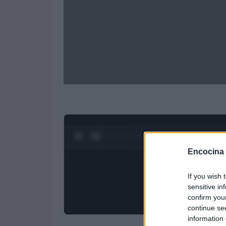
0:28 / 3:19
1
/
4
Encocina
If you wish 
sensitive in
confirm you
continue se
information 