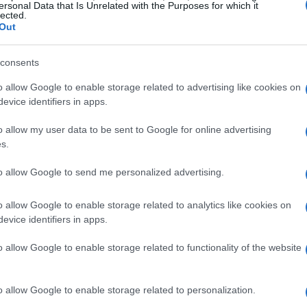
ersonal Data that Is Unrelated with the Purposes for which it
lected.
tre es tan fácil de hacer que te va a sorprender
Out
ecta para reuniones familiares o simplemente
es ligera, refrescante y se prepara en un abrir y
consents
irte en esta deliciosa aventura culinaria sin tener
o allow Google to enable storage related to advertising like cookies on
evice identifiers in apps.
o allow my user data to be sent to Google for online advertising
 de piña sin horno?
s.
to allow Google to send me personalized advertising.
rta es su
versatilidad
. Puedes adaptarla a tus
jemplo, si buscas reducir el azúcar, puedes
o allow Google to enable storage related to analytics like cookies on
en almíbar. Pero si eres de los que prefieren un
evice identifiers in apps.
 cucharadas de azúcar y listo! Además, si vives
o allow Google to enable storage related to functionality of the website
ta a la mitad y evitar que sobre. ¿A quién no le
o allow Google to enable storage related to personalization.