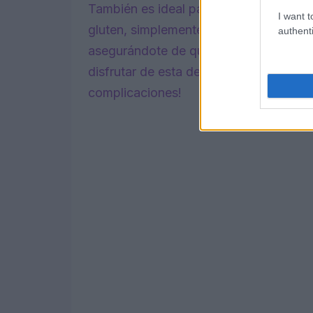
También es ideal para quienes tienen int
I want t
gluten, simplemente sustituye la base d
authenti
asegurándote de que todos los ingredi
disfrutar de esta delicia sin preocupac
complicaciones!