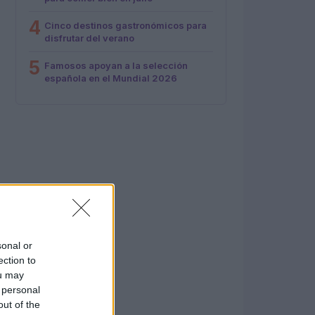
4
Cinco destinos gastronómicos para
disfrutar del verano
5
Famosos apoyan a la selección
española en el Mundial 2026
sonal or
ection to
ou may
 personal
out of the