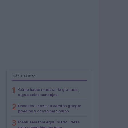
MÁS LEÍDOS
1
Cómo hacer madurar la granada,
sigue estos consejos
2
Danonino lanza su versión griega:
proteína y calcio para niños
3
Menú semanal equilibrado: ideas
para comer bien en julio