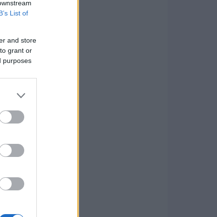
 downstream
B’s List of
er and store
to grant or
ed purposes