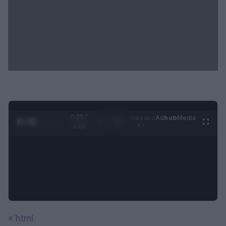
0:28 /
Ad
hub
Media
POWERED
1
/
4
3:19
BY
«`html