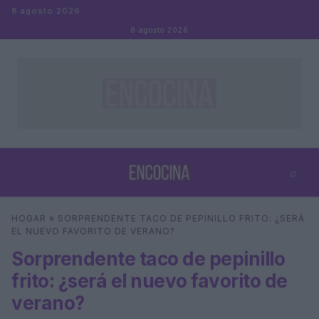
Saltar al contenido
8 agosto 2026
8 agosto 2026
⌕
×
⌕
HOGAR
»
SORPRENDENTE TACO DE PEPINILLO FRITO: ¿SERÁ
Buscar
EL NUEVO FAVORITO DE VERANO?
Sorprendente taco de pepinillo
frito: ¿será el nuevo favorito de
verano?