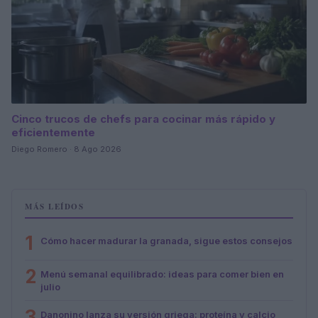
Cinco trucos de chefs para cocinar más rápido y
eficientemente
Diego Romero · 8 Ago 2026
MÁS LEÍDOS
1
Cómo hacer madurar la granada, sigue estos consejos
2
Menú semanal equilibrado: ideas para comer bien en
julio
3
Danonino lanza su versión griega: proteína y calcio