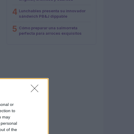
4
Lunchables presenta su innovador
sándwich PB&J dippable
5
Cómo preparar una salmorreta
perfecta para arroces exquisitos
sonal or
ection to
ou may
 personal
out of the