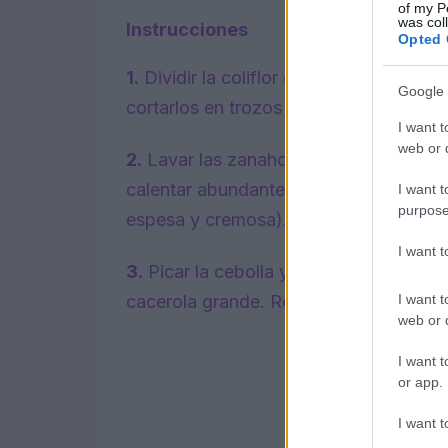
of my P
was col
Instrucciones
Opted 
1.
Dividir la coliflor en ramilletes y lav
Google 
cortarlos en trozos más pequeños para 
I want t
web or d
2.
Lavar las zanahorias, pelarlas y cort
calentar abundante caldo de verduras 
I want t
purpose
espesa y cremosa).
I want 
3.
Picar la cebolla y sofreírla con aceit
I want t
cacerola grande. Retirar el ajo, añadir
web or d
I want t
or app.
I want t