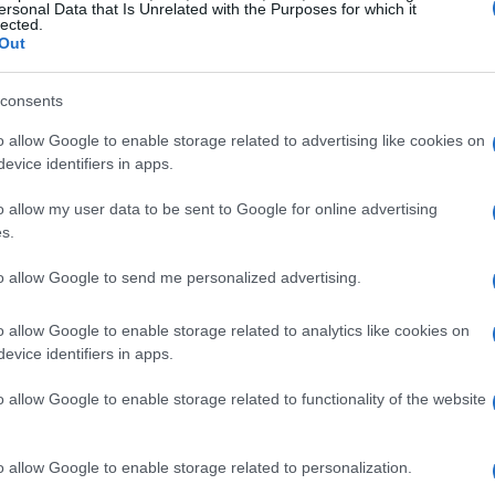
ersonal Data that Is Unrelated with the Purposes for which it
lected.
Out
arlos uno a uno bajo el agua corriente, luego
consents
acelerar la cocción.
o allow Google to enable storage related to advertising like cookies on
evice identifiers in apps.
arlas en rodajas o cubos. Mientras tanto,
(se necesitan unos 800 ml para una
velouté
o allow my user data to be sent to Google for online advertising
s.
to allow Google to send me personalized advertising.
e de oliva virgen extra y un diente de ajo en una
o allow Google to enable storage related to analytics like cookies on
 las verduras y dejar que tomen sabor.
evice identifiers in apps.
o allow Google to enable storage related to functionality of the website
o allow Google to enable storage related to personalization.