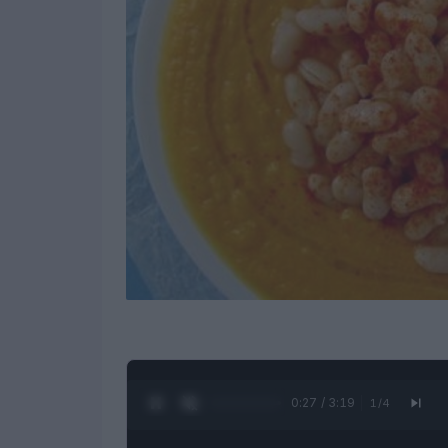
0:28 / 3:19
1
/
4