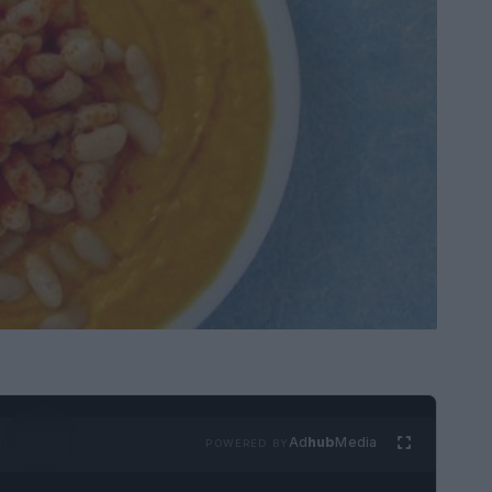
Ad
hub
Media
POWERED BY