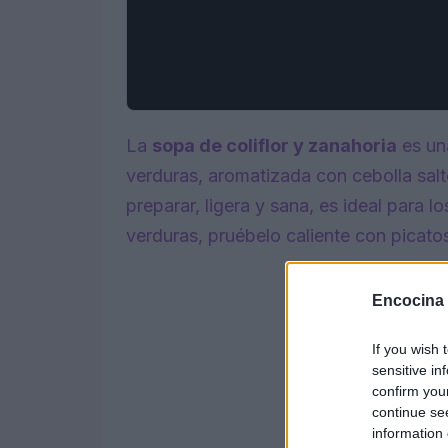
La
sopa de coliflor y zanahoria
es un
verduras, aromatizada con cebolla salt
preparar, ligera y sana, es ideal para l
verduras, pruébelo caliente con picatos
Encocina
If you wish 
sensitive in
confirm you
continue se
information 