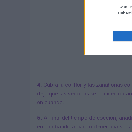
I want t
authenti
4.
Cubra la coliflor y las zanahorias con
deja que las verduras se cocinen dura
en cuando.
5.
Al final del tiempo de cocción, añadir
en una batidora para obtener una sopa