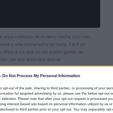
a sopa cremosa de invierno hecha sólo con
eada y una cucharadita de curry. Fácil de
os niños a los que no les suelen gustar las
tes: ¡es una auténtica delicia!
 -
Do Not Process My Personal Information
to opt-out of the sale, sharing to third parties, or processing of your per
formation for targeted advertising by us, please use the below opt-out s
r selection. Please note that after your opt-out request is processed y
eing interest-based ads based on personal information utilized by us or
disclosed to third parties prior to your opt-out. You may separately opt-