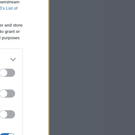
 downstream
B’s List of
er and store
to grant or
ed purposes