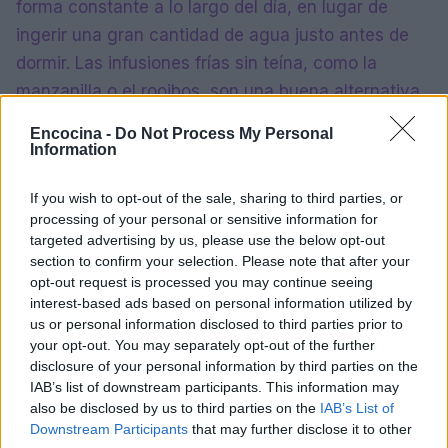
forma constante a lo largo del día, en lugar de
ingerir una gran cantidad de agua justo antes de
dormir. Las infusiones frías sin teína, como la
manzanilla o el rooibos, son una buena alternativa
para mantenerse hidratado sin interrumpir el sueño.
Encocina -
Do Not Process My Personal
Information
Además de la alimentación, adoptar ciertas rutinas
antes de dormir puede marcar una diferencia
If you wish to opt-out of the sale, sharing to third parties, or
processing of your personal or sensitive information for
significativa. El nutricionista
Víctor Serrano
targeted advertising by us, please use the below opt-out
recomienda una ducha templada en lugar de fría,
section to confirm your selection. Please note that after your
ya que ayuda al cuerpo a relajarse de forma más
opt-out request is processed you may continue seeing
interest-based ads based on personal information utilized by
progresiva. También es crucial crear una rutina
us or personal information disclosed to third parties prior to
tranquila antes de dormir, evitando estímulos como
your opt-out. You may separately opt-out of the further
el móvil y optando por actividades como leer un
disclosure of your personal information by third parties on the
IAB’s list of downstream participants. This information may
libro en papel.
also be disclosed by us to third parties on the
IAB’s List of
Downstream Participants
that may further disclose it to other
Una cena ligera, fresca y bien equilibrada,