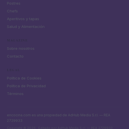
Postres
Chefs
Aperitivos y tapas
Salud y Alimentación
MAGAZINE
Sobre nosotros
Contacto
LEGAL
Política de Cookies
Política de Privacidad
Términos
encocina.com es una propiedad de AdHub Media S.r.l. — REA
2729933
Copyright © 2026 · Editado por AdHub Media S.r.l. — REA 2729933