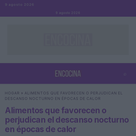
Saltar al contenido
9 agosto 2026
9 agosto 2026
⌕
×
⌕
HOGAR
»
ALIMENTOS QUE FAVORECEN O PERJUDICAN EL
Buscar
DESCANSO NOCTURNO EN ÉPOCAS DE CALOR
Alimentos que favorecen o
perjudican el descanso nocturno
en épocas de calor