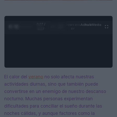
0:28 /
Ad
hub
Media
POWERED
1
/
4
4:27
BY
El calor del
verano
no solo afecta nuestras
actividades diurnas, sino que también puede
convertirse en un enemigo de nuestro descanso
nocturno. Muchas personas experimentan
dificultades para conciliar el sueño durante las
noches cálidas, y aunque factores como la