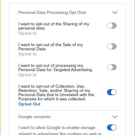
third parties.
combinada con una adecuada hidratación y rutinas
Please note that this website/app uses one or more Google
Personal Data Processing Opt Outs
relajantes, puede ser la clave para evitar las
services and may gather and store information including but
noches en vela y despertar con energía.
not limited to your visit or usage behaviour. You may click to
I want to opt-out of the Sharing of my
personal data.
grant or deny consent to Google and its third-party tags to
Opted In
use your data for below specified purposes in below Google
consent section.
I want to opt-out of the Sale of my
AUTOR
Personal Data.
María Vázquez
Opted In
María Vázquez, zaragozana de 38 años con
I want to opt-out of processing my
gafas y mirada analítica, rememora haber
Personal Data for Targeted Advertising.
cubierto la crecida del Ebro en 2015 desde la
Opted In
ribera del Actur. Afirma la necesidad de rigor
I want to opt-out of Collection, Use,
y contexto en cada pieza; es licenciada en
Retention, Sale, and/or Sharing of my
Historia por la Universidad de Zaragoza y
Personal Data that Is Unrelated with the
Purposes for which it was collected.
mantiene una columna semanal sobre vida
Opted Out
urbana y políticas públicas.
Google consents
I want to allow Google to enable storage
related to advertising like cookies on web or