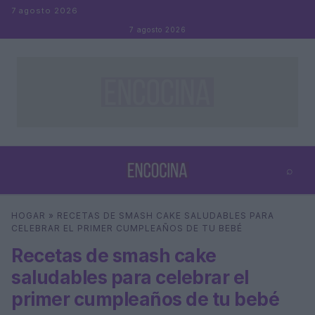
Saltar al contenido
7 agosto 2026
7 agosto 2026
⌕
×
⌕
HOGAR
»
RECETAS DE SMASH CAKE SALUDABLES PARA
Buscar
CELEBRAR EL PRIMER CUMPLEAÑOS DE TU BEBÉ
Recetas de smash cake
saludables para celebrar el
primer cumpleaños de tu bebé