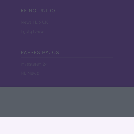
REINO UNIDO
News Hub UK
Lgbtq News
PAESES BAJOS
Investeren 24
NL Newz