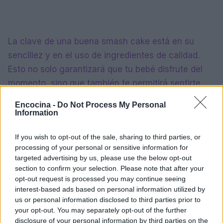
La clave de una buena smash cake está en su
sencillez y en el uso de ingredientes de calidad.
Esto no solo garantizará que tu bebé disfrute del
momento, sino que también te permitirá sentirte
bien al ofrecerle algo nutritivo. Recuerda que este
Encocina -
Do Not Process My Personal
es un momento para celebrar, y la comida debe ser
Information
parte de la alegría, no una fuente de preocupación.
If you wish to opt-out of the sale, sharing to third parties, or
Así que, si quieres hacer que el primer cumpleaños
processing of your personal or sensitive information for
targeted advertising by us, please use the below opt-out
de tu bebé sea inolvidable, ¡no olvides preparar una
section to confirm your selection. Please note that after your
smash cake! La experiencia será maravillosa y las
opt-out request is processed you may continue seeing
risas están aseguradas. ¿Te animas a intentarlo? 🎂
interest-based ads based on personal information utilized by
us or personal information disclosed to third parties prior to
✨
your opt-out. You may separately opt-out of the further
disclosure of your personal information by third parties on the