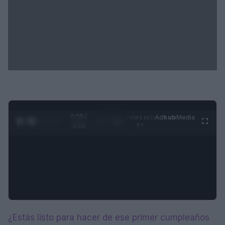
0:28 /
Ad
hub
Media
POWERED
1
/
4
3:19
BY
¿Estás listo para hacer de ese primer cumpleaños