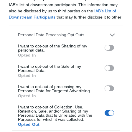
IAB’s list of downstream participants. This information may
also be disclosed by us to third parties on the
IAB’s List of
AUTOR
Downstream Participants
that may further disclose it to other
staff
third parties.
Please note that this website/app uses one or more Google
Personal Data Processing Opt Outs
services and may gather and store information including but
not limited to your visit or usage behaviour. You may click to
I want to opt-out of the Sharing of my
personal data.
grant or deny consent to Google and its third-party tags to
Opted In
use your data for below specified purposes in below Google
consent section.
I want to opt-out of the Sale of my
Personal Data.
Opted In
I want to opt-out of processing my
Personal Data for Targeted Advertising.
Opted In
I want to opt-out of Collection, Use,
Retention, Sale, and/or Sharing of my
Personal Data that Is Unrelated with the
Purposes for which it was collected.
Opted Out