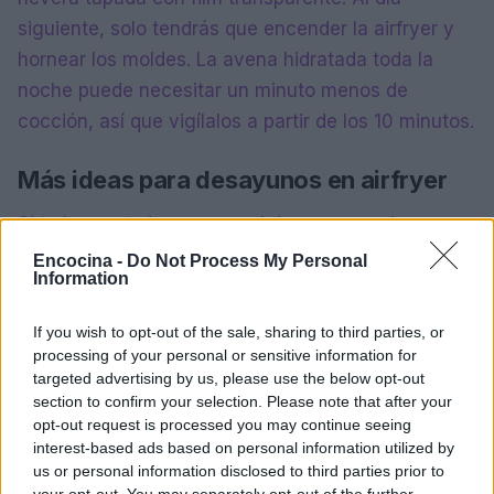
siguiente, solo tendrás que encender la airfryer y
hornear los moldes. La avena hidratada toda la
noche puede necesitar un minuto menos de
cocción, así que vigílalos a partir de los 10 minutos.
Más ideas para desayunos en airfryer
Si te ha gustado preparar el desayuno en la
freidora de aire, no te pierdas estas otras ideas
Encocina -
Do Not Process My Personal
Information
rápidas y deliciosas que puedes preparar en un
abrir y cerrar de ojos.
If you wish to opt-out of the sale, sharing to third parties, or
processing of your personal or sensitive information for
targeted advertising by us, please use the below opt-out
section to confirm your selection. Please note that after your
AUTOR
opt-out request is processed you may continue seeing
María Vázquez
interest-based ads based on personal information utilized by
María Vázquez, zaragozana de 38 años con
us or personal information disclosed to third parties prior to
gafas y mirada analítica, rememora haber
your opt-out. You may separately opt-out of the further