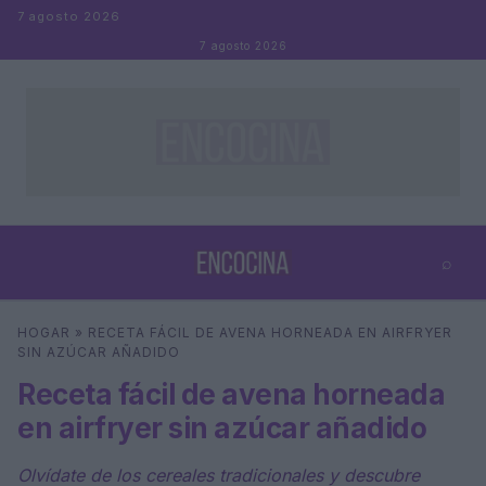
Saltar al contenido
7 agosto 2026
7 agosto 2026
⌕
×
⌕
HOGAR
»
RECETA FÁCIL DE AVENA HORNEADA EN AIRFRYER
Buscar
SIN AZÚCAR AÑADIDO
Receta fácil de avena horneada
en airfryer sin azúcar añadido
Olvídate de los cereales tradicionales y descubre