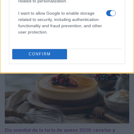
related to personalization.
I want to allow Google to enable storage
related to security, including authentication
Dominar las bases de los postres: cremas, siropes y
functionality and fraud prevention, and other
texturas
user protection.
Lucía Fernández · 2 Ago 2026
POSTRES
CONFIRM
Día mundial de la tarta de queso 2026: recetas y