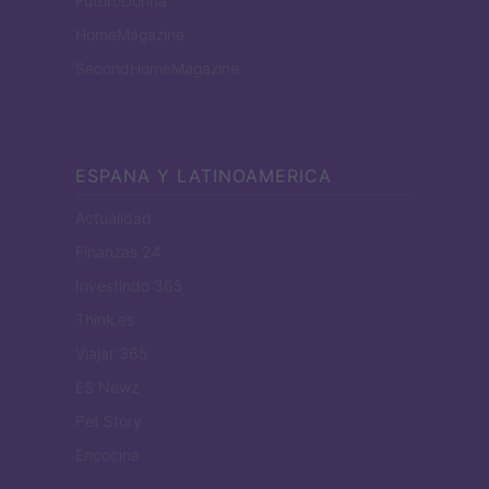
FuturoDonna
HomeMagazine
SecondHomeMagazine
ESPANA Y LATINOAMERICA
Actualidad
Finanzas 24
Investindo 365
Think.es
Viajar 365
ES Newz
Pet Story
Encocina