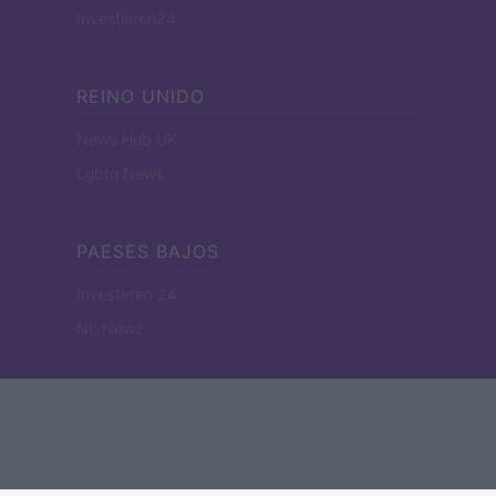
Investieren24
REINO UNIDO
News Hub UK
Lgbtq News
PAESES BAJOS
Investeren 24
NL Newz