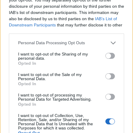
cubierto la crecida del Ebro en 2015 desde la
disclosure of your personal information by third parties on the
ribera del Actur. Afirma la necesidad de rigor
IAB’s list of downstream participants. This information may
y contexto en cada pieza; es licenciada en
also be disclosed by us to third parties on the
IAB’s List of
Historia por la Universidad de Zaragoza y
Downstream Participants
that may further disclose it to other
mantiene una columna semanal sobre vida
third parties.
urbana y políticas públicas.
Please note that this website/app uses one or more Google
Personal Data Processing Opt Outs
services and may gather and store information including but
not limited to your visit or usage behaviour. You may click to
I want to opt-out of the Sharing of my
personal data.
grant or deny consent to Google and its third-party tags to
Opted In
use your data for below specified purposes in below Google
consent section.
I want to opt-out of the Sale of my
Personal Data.
Opted In
I want to opt-out of processing my
Personal Data for Targeted Advertising.
Opted In
I want to opt-out of Collection, Use,
Retention, Sale, and/or Sharing of my
Personal Data that Is Unrelated with the
Purposes for which it was collected.
Opted Out