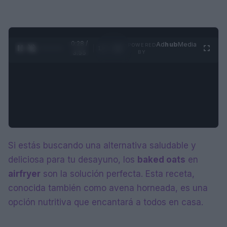
0:29 /
Ad
hub
Media
POWERED
1
/
4
3:55
BY
Si estás buscando una alternativa saludable y
deliciosa para tu desayuno, los
baked oats
en
airfryer
son la solución perfecta. Esta receta,
conocida también como avena horneada, es una
opción nutritiva que encantará a todos en casa.