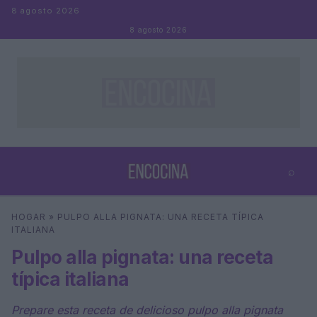
Saltar al contenido
8 agosto 2026
8 agosto 2026
⌕
×
⌕
HOGAR
»
PULPO ALLA PIGNATA: UNA RECETA TÍPICA
Buscar
ITALIANA
Pulpo alla pignata: una receta
típica italiana
Prepare esta receta de delicioso pulpo alla pignata