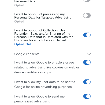
Personal Data.
Opted In
Cómo elegir, conservar y cocinar pescados y
mariscos de forma segura
I want to opt-out of processing my
Diego Romero · 8 Ago 2026
Personal Data for Targeted Advertising.
Opted In
RECETAS
I want to opt-out of Collection, Use,
Retention, Sale, and/or Sharing of my
Personal Data that Is Unrelated with the
Purposes for which it was collected.
Opted Out
Google consents
I want to allow Google to enable storage
related to advertising like cookies on web or
device identifiers in apps.
I want to allow my user data to be sent to
Google for online advertising purposes.
Plan de comidas semanal con recetas rápidas y
económicas
I want to allow Google to send me
personalized advertising.
Diego Romero · 5 Ago 2026