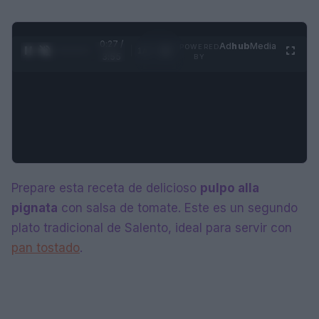
0:28 /
Ad
hub
Media
POWERED
1
/
4
3:55
BY
Prepare esta receta de delicioso
pulpo alla
pignata
con salsa de tomate. Este es un segundo
plato tradicional de Salento, ideal para servir con
pan tostado
.