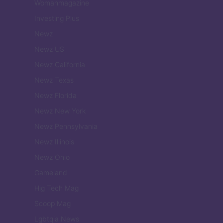
Womanmagazine
Investing Plus
Newz
Newz US
Newz California
Newz Texas
Newz Florida
Newz New York
Newz Pennsylvania
Newz Illinois
Newz Ohio
Gameland
Hig Tech Mag
Scoop Mag
Lgbtqia News