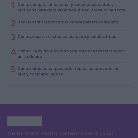
1
Cómo comprar, almacenar y cocinar pescados y
mariscos para garantizar seguridad y textura perfecta
2
Bacalao frito rebozado: la receta perfecta del plato
3
Cómo preparar el clásico pescado y patatas fritas
4
Cómo El Rey del Pescado resurgió tras los terremotos
en La Guaira
5
Cómo seleccionar pescado fresco, conservarlo sin
olor y cocinarlo jugoso
¿Tienes hambre? Recetas, consejos de cocina y guías