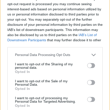
los concursantes restantes? La respuesta a estas
opt-out request is processed you may continue seeing
preguntas mantendrá a todos al borde de sus
interest-based ads based on personal information utilized by
asientos en los próximos episodios. No te pierdas la
us or personal information disclosed to third parties prior to
your opt-out. You may separately opt-out of the further
emoción de esta temporada que, sin duda, está
disclosure of your personal information by third parties on the
llena de giros inesperados y momentos
IAB’s list of downstream participants. This information may
inolvidables. ¡Comparte tus predicciones y no te
also be disclosed by us to third parties on the
IAB’s List of
Downstream Participants
that may further disclose it to other
quedes fuera de la conversación!
third parties.
Please note that this website/app uses one or more Google
Personal Data Processing Opt Outs
services and may gather and store information including but
AUTOR
not limited to your visit or usage behaviour. You may click to
I want to opt-out of the Sharing of my
staff
personal data.
grant or deny consent to Google and its third-party tags to
Opted In
use your data for below specified purposes in below Google
consent section.
I want to opt-out of the Sale of my
Personal Data.
Opted In
I want to opt-out of processing my
Personal Data for Targeted Advertising.
Opted In