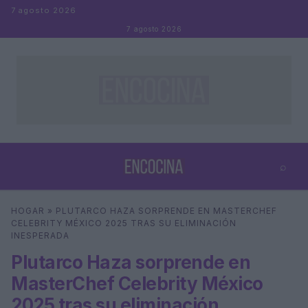
Saltar al contenido
7 agosto 2026
7 agosto 2026
⌕
×
⌕
HOGAR
»
PLUTARCO HAZA SORPRENDE EN MASTERCHEF
Buscar
CELEBRITY MÉXICO 2025 TRAS SU ELIMINACIÓN
INESPERADA
Plutarco Haza sorprende en
MasterChef Celebrity México
2025 tras su eliminación