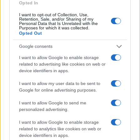
SALUD Y ALIMENTACIÓN
Opted In
I want to opt-out of Collection, Use,
Retention, Sale, and/or Sharing of my
Personal Data that Is Unrelated with the
Purposes for which it was collected.
Opted Out
Google consents
I want to allow Google to enable storage
related to advertising like cookies on web or
device identifiers in apps.
I want to allow my user data to be sent to
Explorando las similitudes y diferencias entre la
Google for online advertising purposes.
gastronomía peruana y ecuatoriana
Lucía Fernández · 6 Ago 2026
I want to allow Google to send me
personalized advertising.
PASTAS Y PIZZAS
I want to allow Google to enable storage
related to analytics like cookies on web or
device identifiers in apps.