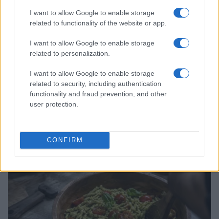
I want to allow Google to enable storage
related to functionality of the website or app.
I want to allow Google to enable storage
related to personalization.
I want to allow Google to enable storage
related to security, including authentication
functionality and fraud prevention, and other
Cómo crear y mantener un starter para pizzas y
user protection.
pastas perfectas
Diego Romero · 6 Ago 2026
CONFIRM
PASTAS Y PIZZAS