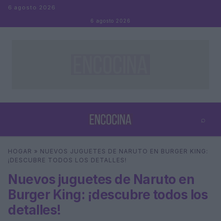
Saltar al contenido
6 agosto 2026
6 agosto 2026
⌕
×
⌕
HOGAR
»
NUEVOS JUGUETES DE NARUTO EN BURGER KING:
Buscar
¡DESCUBRE TODOS LOS DETALLES!
Nuevos juguetes de Naruto en
Burger King: ¡descubre todos los
detalles!