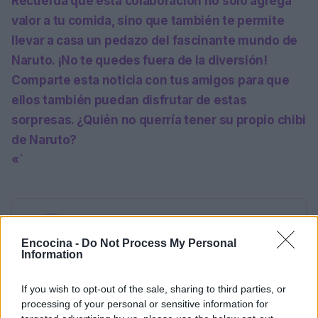
Recuerda que esta colaboración no solo agrega
valor a tu comida, sino que también te permite
llevar a casa un pedazo del fascinante mundo de
Naruto. ¡No te quedes fuera de la diversión!
Comparte esta noticia con tus amigos para que
ellos también puedan disfrutar de estas
sorpresas. ¿Quién no querría tener su propio chibi
de Naruto?
«`
AUTOR
staff
Encocina -
Do Not Process My Personal
Information
If you wish to opt-out of the sale, sharing to third parties, or
processing of your personal or sensitive information for