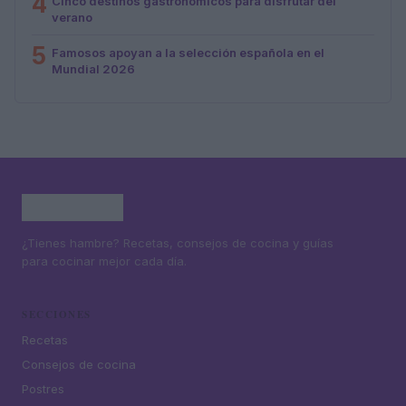
4
Cinco destinos gastronómicos para disfrutar del
verano
5
Famosos apoyan a la selección española en el
Mundial 2026
¿Tienes hambre? Recetas, consejos de cocina y guías
para cocinar mejor cada día.
SECCIONES
Recetas
Consejos de cocina
Postres