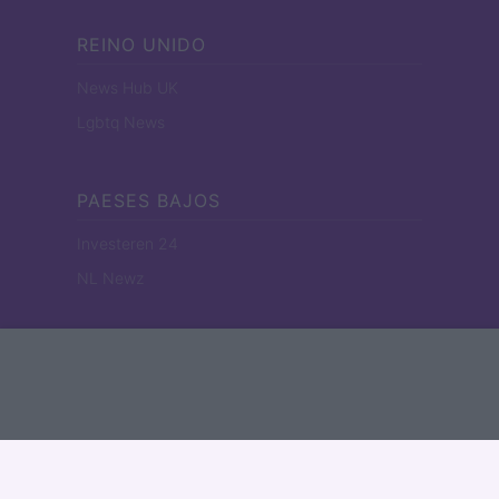
REINO UNIDO
News Hub UK
Lgbtq News
PAESES BAJOS
Investeren 24
NL Newz