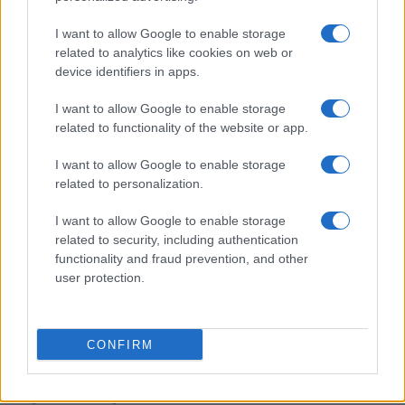
Evento de panadería en CDMX reúne a chefs
I want to allow Google to enable storage
internacionales y novedades del sector
related to analytics like cookies on web or
Lucía Fernández · 8 Ago 2026
device identifiers in apps.
I want to allow Google to enable storage
CHEFS
related to functionality of the website or app.
I want to allow Google to enable storage
related to personalization.
I want to allow Google to enable storage
related to security, including authentication
functionality and fraud prevention, and other
user protection.
CONFIRM
Cinco trucos de chefs para cocinar más rápido y
eficientemente
Diego Romero · 8 Ago 2026