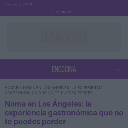
Saltar al contenido
8 agosto 2026
8 agosto 2026
⌕
×
⌕
HOGAR
»
NOMA EN LOS ÁNGELES: LA EXPERIENCIA
Buscar
GASTRONÓMICA QUE NO TE PUEDES PERDER
Noma en Los Ángeles: la
experiencia gastronómica que no
te puedes perder