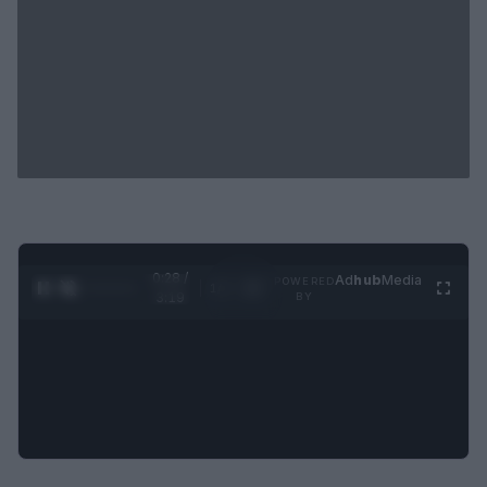
0:28 /
Ad
hub
Media
POWERED
1
/
4
3:19
BY