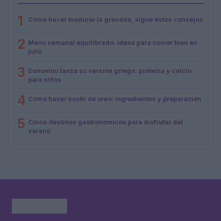
1
Cómo hacer madurar la granada, sigue estos consejos
2
Menú semanal equilibrado: ideas para comer bien en
julio
3
Danonino lanza su versión griega: proteína y calcio
para niños
4
Cómo hacer sushi de oreo: ingredientes y preparación
5
Cinco destinos gastronómicos para disfrutar del
verano