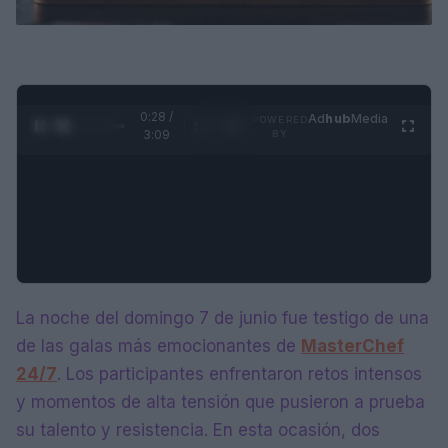
0:29 /
Ad
hub
Media
POWERED
1
/
4
3:09
BY
La noche del domingo 7 de junio fue testigo de una
de las galas más emocionantes de
MasterChef
24/7
. Los participantes enfrentaron retos intensos
y momentos de alta tensión que pusieron a prueba
su talento y resistencia. En esta ocasión, dos