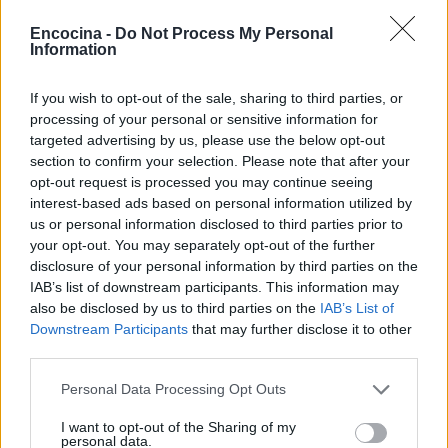
María Vázquez, zaragozana de 38 años con
gafas y mirada analítica, rememora haber
Encocina -
Do Not Process My Personal
cubierto la crecida del Ebro en 2015 desde la
Information
ribera del Actur. Afirma la necesidad de rigor
y contexto en cada pieza; es licenciada en
If you wish to opt-out of the sale, sharing to third parties, or
Historia por la Universidad de Zaragoza y
processing of your personal or sensitive information for
mantiene una columna semanal sobre vida
targeted advertising by us, please use the below opt-out
urbana y políticas públicas.
section to confirm your selection. Please note that after your
opt-out request is processed you may continue seeing
interest-based ads based on personal information utilized by
us or personal information disclosed to third parties prior to
your opt-out. You may separately opt-out of the further
disclosure of your personal information by third parties on the
IAB’s list of downstream participants. This information may
also be disclosed by us to third parties on the
IAB’s List of
Downstream Participants
that may further disclose it to other
third parties.
Please note that this website/app uses one or more Google
Personal Data Processing Opt Outs
services and may gather and store information including but
not limited to your visit or usage behaviour. You may click to
I want to opt-out of the Sharing of my
personal data.
grant or deny consent to Google and its third-party tags to