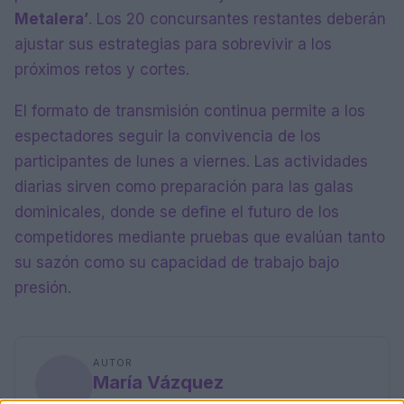
Metalera’
. Los 20 concursantes restantes deberán
ajustar sus estrategias para sobrevivir a los
próximos retos y cortes.
El formato de transmisión continua permite a los
espectadores seguir la convivencia de los
participantes de lunes a viernes. Las actividades
diarias sirven como preparación para las galas
dominicales, donde se define el futuro de los
competidores mediante pruebas que evalúan tanto
su sazón como su capacidad de trabajo bajo
presión.
AUTOR
María Vázquez