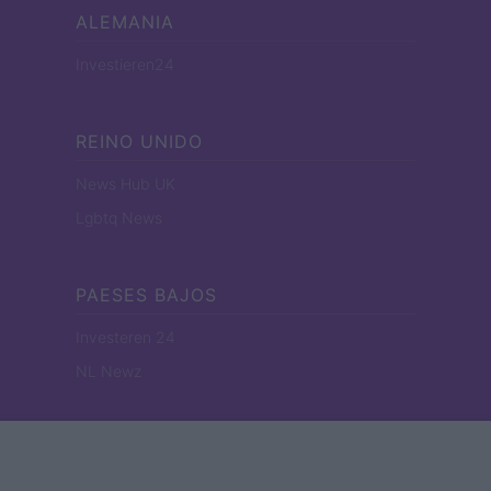
ALEMANIA
Investieren24
REINO UNIDO
News Hub UK
Lgbtq News
PAESES BAJOS
Investeren 24
NL Newz