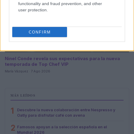
functionality and fraud prevention, and other
user protection.
CONFIRM
Ninel Conde revela sus expectativas para la nueva
temporada de Top Chef VIP
María Vázquez · 7 Ago 2026
MÁS LEÍDOS
1
Descubre la nueva colaboración entre Nespresso y
Oatly para disfrutar café con avena
2
Famosos apoyan a la selección española en el
Mundial 2026