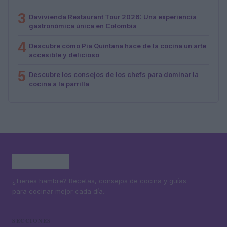
3
Davivienda Restaurant Tour 2026: Una experiencia
gastronómica única en Colombia
4
Descubre cómo Pía Quintana hace de la cocina un arte
accesible y delicioso
5
Descubre los consejos de los chefs para dominar la
cocina a la parrilla
¿Tienes hambre? Recetas, consejos de cocina y guías
para cocinar mejor cada día.
SECCIONES