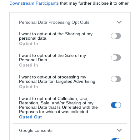
Downstream Participants
that may further disclose it to other
Sigue leyendo
third parties.
Please note that this website/app uses one or more Google
Personal Data Processing Opt Outs
CHEFS
services and may gather and store information including but
not limited to your visit or usage behaviour. You may click to
I want to opt-out of the Sharing of my
personal data.
grant or deny consent to Google and its third-party tags to
Opted In
use your data for below specified purposes in below Google
consent section.
I want to opt-out of the Sale of my
Personal Data.
Opted In
I want to opt-out of processing my
Personal Data for Targeted Advertising.
Opted In
I want to opt-out of Collection, Use,
Retention, Sale, and/or Sharing of my
Personal Data that Is Unrelated with the
Purposes for which it was collected.
Evento de panadería en CDMX reúne a chefs
Opted Out
internacionales y novedades del sector
Lucía Fernández · 8 Ago 2026
Google consents
CHEFS