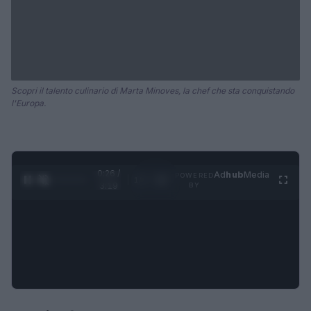
Scopri il talento culinario di Marta Minoves, la chef che sta conquistando
l'Europa.
0:27 /
Ad
hub
Media
POWERED
1
/
4
3:19
BY