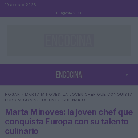
Saltar al contenido
10 agosto 2026
10 agosto 2026
⌕
×
⌕
HOGAR
»
MARTA MINOVES: LA JOVEN CHEF QUE CONQUISTA
Buscar
EUROPA CON SU TALENTO CULINARIO
Marta Minoves: la joven chef que
conquista Europa con su talento
culinario