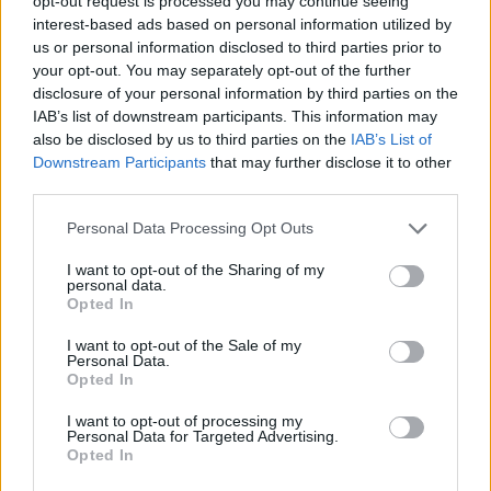
Recuerda, cada gran chef comenzó como un
opt-out request is processed you may continue seeing
interest-based ads based on personal information utilized by
principiante. Así que disfruta de cada error y cada
us or personal information disclosed to third parties prior to
éxito en tu camino culinario. Con el tiempo, verás
your opt-out. You may separately opt-out of the further
cómo tus habilidades florecen y cómo tus amigos y
disclosure of your personal information by third parties on the
IAB’s list of downstream participants. This information may
familiares se maravillan con lo que cocinas. ¿Estás
also be disclosed by us to third parties on the
IAB’s List of
listo para comenzar tu aventura en la cocina?
Downstream Participants
that may further disclose it to other
¡Vamos a por ello!
third parties.
Please note that this website/app uses one or more Google
Personal Data Processing Opt Outs
services and may gather and store information including but
not limited to your visit or usage behaviour. You may click to
I want to opt-out of the Sharing of my
AUTOR
personal data.
grant or deny consent to Google and its third-party tags to
staff
Opted In
use your data for below specified purposes in below Google
consent section.
I want to opt-out of the Sale of my
Personal Data.
Opted In
I want to opt-out of processing my
Personal Data for Targeted Advertising.
Opted In