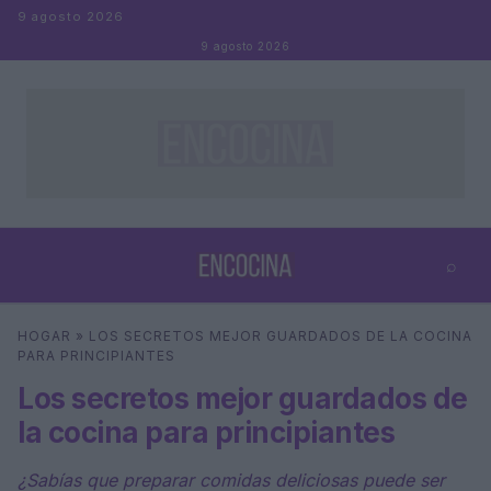
Saltar al contenido
9 agosto 2026
9 agosto 2026
⌕
×
⌕
HOGAR
»
LOS SECRETOS MEJOR GUARDADOS DE LA COCINA
Buscar
PARA PRINCIPIANTES
Los secretos mejor guardados de
la cocina para principiantes
¿Sabías que preparar comidas deliciosas puede ser