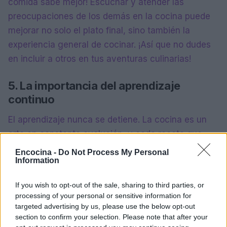
comida sabe mejor! Escuchar y atender las
preocupaciones de los demás en la cocina puede
mejorar no solo el plato final, sino también la
experiencia general de cocinar. ¡Así que no dudes
en incluir a otros en tus aventuras culinarias!
5. La importancia del aprendizaje
continuo
El aprendizaje nunca se detiene. La cocina es un
arte en constante evolución, y cada receta que
intentas es una oportunidad para mejorar. No
Encocina -
Do Not Process My Personal
Information
temas experimentar con nuevos ingredientes o
técnicas. La creatividad es clave, ¡y a menudo los
If you wish to opt-out of the sale, sharing to third parties, or
mejores platillos nacen de la improvisación y la
processing of your personal or sensitive information for
curiosidad!
targeted advertising by us, please use the below opt-out
section to confirm your selection. Please note that after your