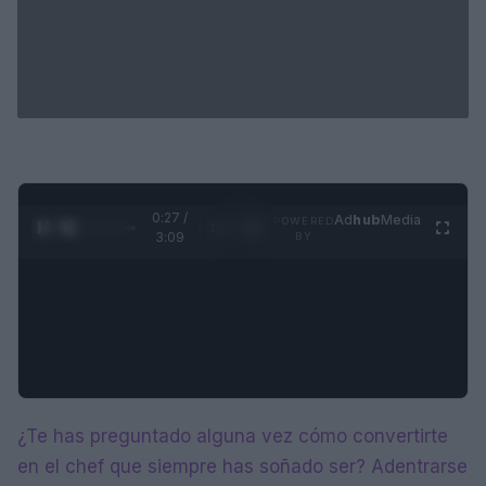
0:28 /
Ad
hub
Media
POWERED
1
/
4
3:09
BY
¿Te has preguntado alguna vez cómo convertirte
en el chef que siempre has soñado ser? Adentrarse