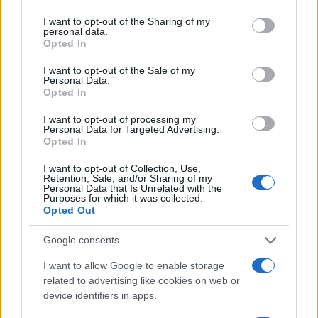
services and may gather and store information including but
not limited to your visit or usage behaviour. You may click to
I want to opt-out of the Sharing of my
personal data.
grant or deny consent to Google and its third-party tags to
Opted In
use your data for below specified purposes in below Google
consent section.
I want to opt-out of the Sale of my
Personal Data.
Opted In
I want to opt-out of processing my
Personal Data for Targeted Advertising.
Opted In
I want to opt-out of Collection, Use,
Retention, Sale, and/or Sharing of my
Personal Data that Is Unrelated with the
Purposes for which it was collected.
Opted Out
Sigue leyendo
Google consents
I want to allow Google to enable storage
related to advertising like cookies on web or
APERITIVOS Y TAPAS
device identifiers in apps.