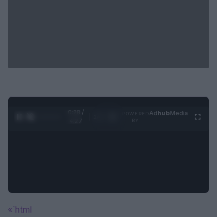
0:29 /
Ad
hub
Media
POWERED
1
/
4
4:27
BY
«`html