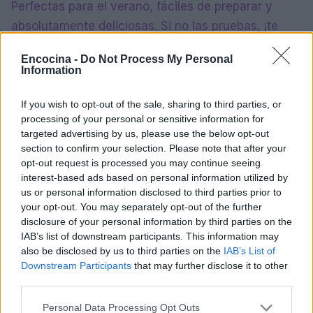
Perfectas para el verano, fáciles de preparar y
absolutamente deliciosas. Si no las pruebas, ¡te
estarás perdiendo una explosión de sabores que
Encocina -
Do Not Process My Personal
tus papilas gustativas agradecerán! ¿Cuál será la
Information
primera que vas a preparar?
If you wish to opt-out of the sale, sharing to third parties, or
«`
processing of your personal or sensitive information for
targeted advertising by us, please use the below opt-out
section to confirm your selection. Please note that after your
opt-out request is processed you may continue seeing
AUTOR
interest-based ads based on personal information utilized by
staff
us or personal information disclosed to third parties prior to
your opt-out. You may separately opt-out of the further
disclosure of your personal information by third parties on the
IAB’s list of downstream participants. This information may
also be disclosed by us to third parties on the
IAB’s List of
Downstream Participants
that may further disclose it to other
third parties.
Please note that this website/app uses one or more Google
Personal Data Processing Opt Outs