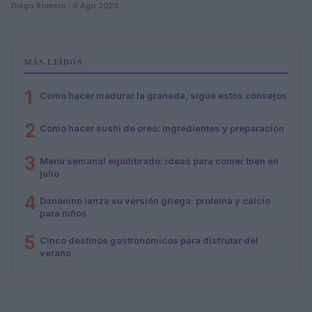
Diego Romero · 9 Ago 2026
MÁS LEÍDOS
1
Cómo hacer madurar la granada, sigue estos consejos
2
Cómo hacer sushi de oreo: ingredientes y preparación
3
Menú semanal equilibrado: ideas para comer bien en
julio
4
Danonino lanza su versión griega: proteína y calcio
para niños
5
Cinco destinos gastronómicos para disfrutar del
verano