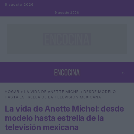
Saltar al contenido
9 agosto 2026
9 agosto 2026
⌕
×
⌕
HOGAR
»
LA VIDA DE ANETTE MICHEL: DESDE MODELO
Buscar
HASTA ESTRELLA DE LA TELEVISIÓN MEXICANA
La vida de Anette Michel: desde
modelo hasta estrella de la
televisión mexicana