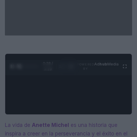
0:28 /
Ad
hub
Media
POWERED
1
/
4
3:19
BY
La vida de
Anette Michel
es una historia que
inspira a creer en la perseverancia y el éxito en el