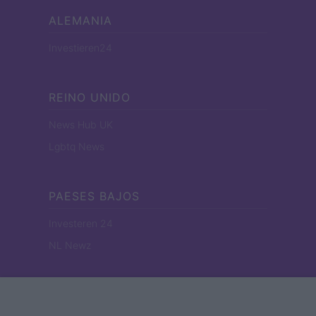
ALEMANIA
Investieren24
REINO UNIDO
News Hub UK
Lgbtq News
PAESES BAJOS
Investeren 24
NL Newz