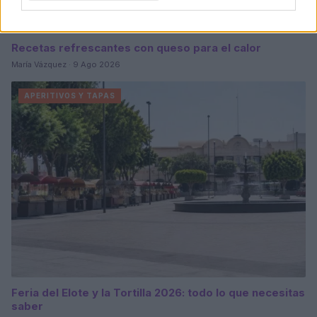
Recetas refrescantes con queso para el calor
María Vázquez · 9 Ago 2026
APERITIVOS Y TAPAS
Feria del Elote y la Tortilla 2026: todo lo que necesitas
saber