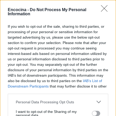
inspira a muchos a seguir sus sueños en la
industria del entretenimiento. ¿Te atreverías a
Encocina -
Do Not Process My Personal
Information
seguir el camino de tus sueños, tal como lo hizo
ella?
If you wish to opt-out of the sale, sharing to third parties, or
processing of your personal or sensitive information for
targeted advertising by us, please use the below opt-out
section to confirm your selection. Please note that after your
AUTOR
opt-out request is processed you may continue seeing
staff
interest-based ads based on personal information utilized by
us or personal information disclosed to third parties prior to
your opt-out. You may separately opt-out of the further
disclosure of your personal information by third parties on the
IAB’s list of downstream participants. This information may
also be disclosed by us to third parties on the
IAB’s List of
Downstream Participants
that may further disclose it to other
third parties.
Please note that this website/app uses one or more Google
Personal Data Processing Opt Outs
services and may gather and store information including but
not limited to your visit or usage behaviour. You may click to
I want to opt-out of the Sharing of my
personal data.