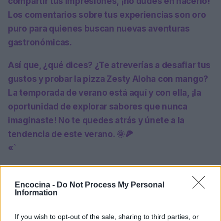
compartir tus impresiones, ¡no dudes en hacerlo!
Los comentarios sobre tus experiencias son
oro
puro
para quienes buscan nuevas aventuras
gastronómicas.
Así que, ¿qué dices? ¿Te atreverías a desafiar tus
gustos y probar la pizza Zesty Aloha con mango?
La temporada de verano está aquí y con ella, ¡la
oportunidad de explorar sabores que nunca
imaginaste! No te quedes atrás y únete a la
tendencia de este verano. 🌞🍕
«`
Encocina -
Do Not Process My Personal
AUTOR
Information
staff
If you wish to opt-out of the sale, sharing to third parties, or