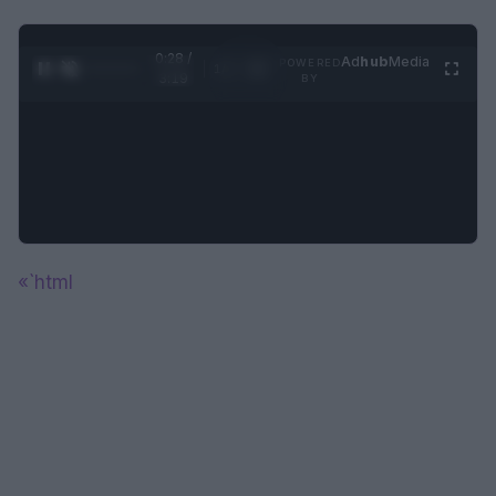
0:28 /
Ad
hub
Media
POWERED
1
/
4
3:19
BY
«`html