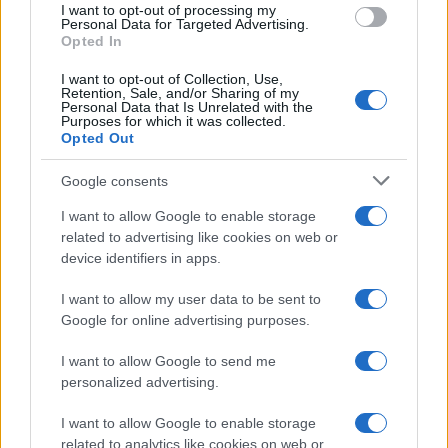
I want to opt-out of processing my
Sigue leyendo
Personal Data for Targeted Advertising.
Opted In
I want to opt-out of Collection, Use,
CHEFS
Retention, Sale, and/or Sharing of my
Personal Data that Is Unrelated with the
Purposes for which it was collected.
Opted Out
Google consents
I want to allow Google to enable storage
related to advertising like cookies on web or
device identifiers in apps.
I want to allow my user data to be sent to
Google for online advertising purposes.
Evento de panadería en CDMX reúne a chefs
I want to allow Google to send me
internacionales y novedades del sector
personalized advertising.
Lucía Fernández · 8 Ago 2026
I want to allow Google to enable storage
related to analytics like cookies on web or
CHEFS