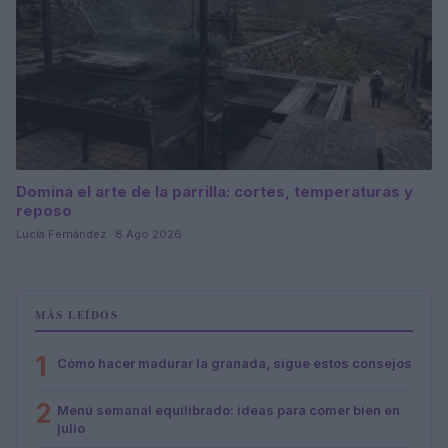
Domina el arte de la parrilla: cortes, temperaturas y
reposo
Lucía Fernández · 8 Ago 2026
MÁS LEÍDOS
1
Cómo hacer madurar la granada, sigue estos consejos
2
Menú semanal equilibrado: ideas para comer bien en
julio