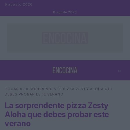
Saltar al contenido
8 agosto 2026
8 agosto 2026
⌕
×
⌕
HOGAR
»
LA SORPRENDENTE PIZZA ZESTY ALOHA QUE
Buscar
DEBES PROBAR ESTE VERANO
La sorprendente pizza Zesty
Aloha que debes probar este
verano