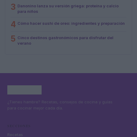
3
Danonino lanza su versión griega: proteína y calcio
para niños
4
Cómo hacer sushi de oreo: ingredientes y preparación
5
Cinco destinos gastronómicos para disfrutar del
verano
¿Tienes hambre? Recetas, consejos de cocina y guías
para cocinar mejor cada día.
SECCIONES
Recetas