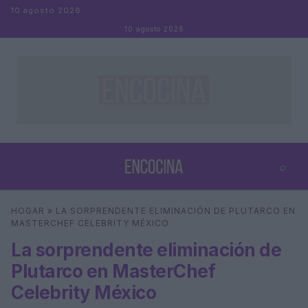
Saltar al contenido
10 agosto 2026
10 agosto 2026
⌕
×
⌕
HOGAR
»
LA SORPRENDENTE ELIMINACIÓN DE PLUTARCO EN
Buscar
MASTERCHEF CELEBRITY MÉXICO
La sorprendente eliminación de
Plutarco en MasterChef
Celebrity México