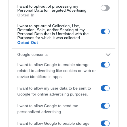
I want to opt-out of processing my
Personal Data for Targeted Advertising.
Sigue leyendo
Opted In
I want to opt-out of Collection, Use,
CONSEJOS DE COCINA
Retention, Sale, and/or Sharing of my
Personal Data that Is Unrelated with the
Purposes for which it was collected.
Opted Out
Google consents
I want to allow Google to enable storage
related to advertising like cookies on web or
device identifiers in apps.
I want to allow my user data to be sent to
Google for online advertising purposes.
I want to allow Google to send me
Organizar una cocina pequeña: ideas low-cost y
personalized advertising.
eficientes
María Vázquez · 10 Ago 2026
I want to allow Google to enable storage