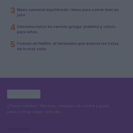
3
Menú semanal equilibrado: ideas para comer bien en
julio
4
Danonino lanza su versión griega: proteína y calcio
para niños
5
Friends en Netflix: el fenómeno que domina las listas
de lo más visto
¿Tienes hambre? Recetas, consejos de cocina y guías
para cocinar mejor cada día.
SECCIONES