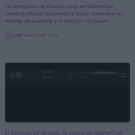
La eliminación de Plutarco Haza en MasterChef
Celebrity México sorprendió a todos. ¡Descubre los
detalles de su platillo y la reacción del jurado!
staff
·
julio 5, 2025
· 4 min
0:28 /
Ad
hub
Media
POWERED
1
/
4
3:09
BY
El domingo 29 de junio, la cocina de MasterChef