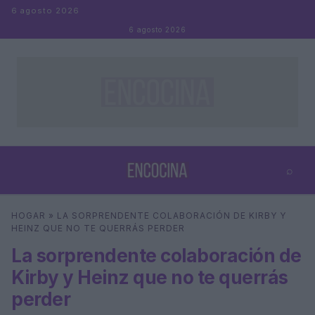
Saltar al contenido
6 agosto 2026
6 agosto 2026
⌕
×
⌕
HOGAR
»
LA SORPRENDENTE COLABORACIÓN DE KIRBY Y
Buscar
HEINZ QUE NO TE QUERRÁS PERDER
La sorprendente colaboración de
Kirby y Heinz que no te querrás
perder