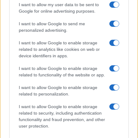
I want to allow my user data to be sent to
Google for online advertising purposes.
I want to allow Google to send me
personalized advertising.
I want to allow Google to enable storage
related to analytics like cookies on web or
device identifiers in apps.
I want to allow Google to enable storage
Explorando la temporada de hongos: guía completa
related to functionality of the website or app.
del Hongosto
Diego Romero · 6 Ago 2026
I want to allow Google to enable storage
related to personalization.
APERITIVOS Y TAPAS
I want to allow Google to enable storage
related to security, including authentication
functionality and fraud prevention, and other
user protection.