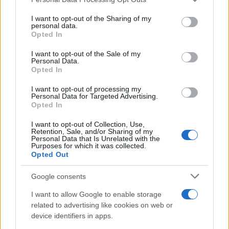
services and may gather and store information including but
not limited to your visit or usage behaviour. You may click to
I want to opt-out of the Sharing of my
personal data.
grant or deny consent to Google and its third-party tags to
Opted In
use your data for below specified purposes in below Google
consent section.
I want to opt-out of the Sale of my
Personal Data.
Opted In
I want to opt-out of processing my
Personal Data for Targeted Advertising.
Opted In
I want to opt-out of Collection, Use,
Retention, Sale, and/or Sharing of my
Personal Data that Is Unrelated with the
Purposes for which it was collected.
Opted Out
Sigue leyendo
Google consents
I want to allow Google to enable storage
SALUD Y ALIMENTACIÓN
related to advertising like cookies on web or
device identifiers in apps.