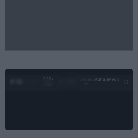
0:29 /
Ad
hub
Media
POWERED
1
/
4
4:27
BY