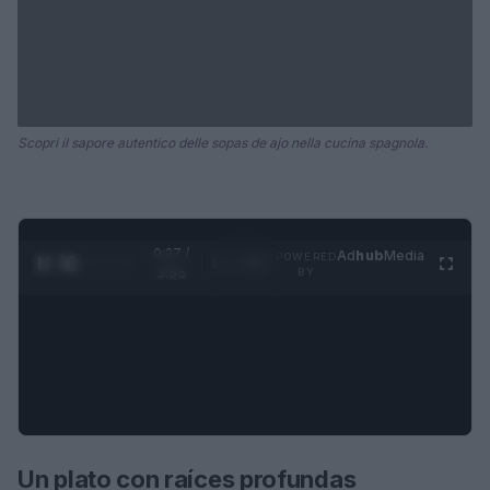
Scopri il sapore autentico delle sopas de ajo nella cucina spagnola.
0:28 /
Ad
hub
Media
POWERED
1
/
4
3:55
BY
Un plato con raíces profundas