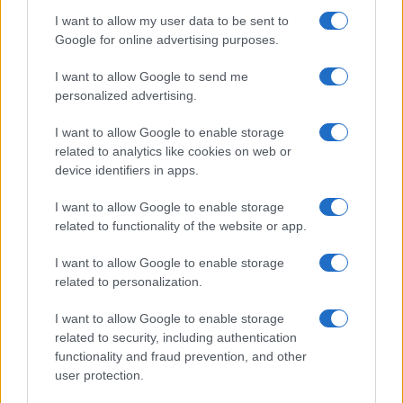
I want to allow my user data to be sent to
Google for online advertising purposes.
I want to allow Google to send me
Cómo preparar una salmorreta perfecta para arroces
exquisitos
personalized advertising.
María Vázquez · 1 Ago 2026
I want to allow Google to enable storage
related to analytics like cookies on web or
device identifiers in apps.
MÁS LEÍDOS
I want to allow Google to enable storage
related to functionality of the website or app.
1
Cómo hacer sushi de oreo: ingredientes y preparación
I want to allow Google to enable storage
2
Cinco destinos gastronómicos para disfrutar del
related to personalization.
verano
I want to allow Google to enable storage
3
Cómo preparar una salmorreta perfecta para arroces
related to security, including authentication
exquisitos
functionality and fraud prevention, and other
4
user protection.
Lunchables presenta su innovador sándwich PB&J
dippable