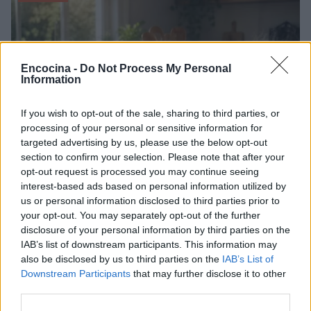
Encocina -
Do Not Process My Personal
Information
If you wish to opt-out of the sale, sharing to third parties, or
processing of your personal or sensitive information for
targeted advertising by us, please use the below opt-out
section to confirm your selection. Please note that after your
opt-out request is processed you may continue seeing
interest-based ads based on personal information utilized by
Plan de comidas semanal con recetas rápidas y
económicas
us or personal information disclosed to third parties prior to
your opt-out. You may separately opt-out of the further
Diego Romero · 5 Ago 2026
disclosure of your personal information by third parties on the
IAB’s list of downstream participants. This information may
RECETAS
also be disclosed by us to third parties on the
IAB’s List of
Downstream Participants
that may further disclose it to other
third parties.