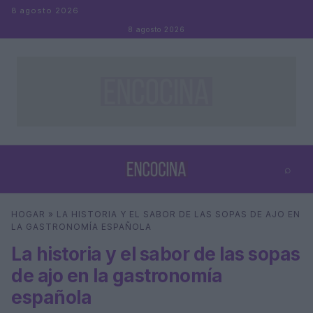
Saltar al contenido
8 agosto 2026
8 agosto 2026
⌕
×
⌕
HOGAR
»
LA HISTORIA Y EL SABOR DE LAS SOPAS DE AJO EN
Buscar
LA GASTRONOMÍA ESPAÑOLA
La historia y el sabor de las sopas
de ajo en la gastronomía
española