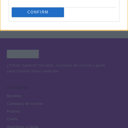
5
Bacalao frito rebozado: la receta perfecta del plato
CONFIRM
¿Tienes hambre? Recetas, consejos de cocina y guías
para cocinar mejor cada día.
SECCIONES
Recetas
Consejos de cocina
Postres
Chefs
Aperitivos y tapas