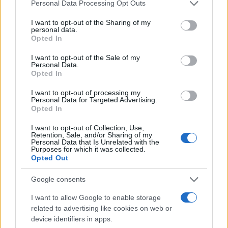
Please note that this website/app uses one or more Google
Personal Data Processing Opt Outs
services and may gather and store information including but
not limited to your visit or usage behaviour. You may click to
I want to opt-out of the Sharing of my
personal data.
grant or deny consent to Google and its third-party tags to
Opted In
use your data for below specified purposes in below Google
consent section.
I want to opt-out of the Sale of my
Personal Data.
Opted In
I want to opt-out of processing my
Aguacate en la cocina: 10 recetas rápidas y deliciosas
Personal Data for Targeted Advertising.
Opted In
Lucía Fernández · 4 Ago 2026
I want to opt-out of Collection, Use,
RECETAS
Retention, Sale, and/or Sharing of my
Personal Data that Is Unrelated with the
Purposes for which it was collected.
Opted Out
Google consents
I want to allow Google to enable storage
related to advertising like cookies on web or
device identifiers in apps.