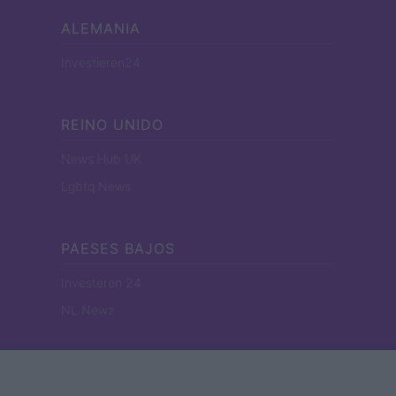
ALEMANIA
Investieren24
REINO UNIDO
News Hub UK
Lgbtq News
PAESES BAJOS
Investeren 24
NL Newz