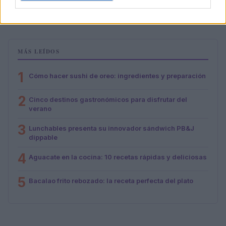
María Vázquez · 1 Ago 2026
MÁS LEÍDOS
1
Cómo hacer sushi de oreo: ingredientes y preparación
2
Cinco destinos gastronómicos para disfrutar del
verano
3
Lunchables presenta su innovador sándwich PB&J
dippable
4
Aguacate en la cocina: 10 recetas rápidas y deliciosas
5
Bacalao frito rebozado: la receta perfecta del plato