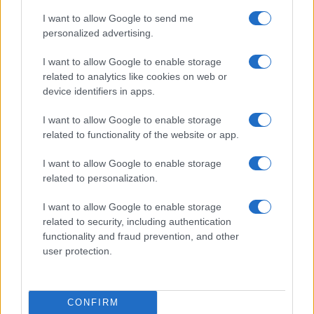
I want to allow Google to send me
personalized advertising.
Aguacate en la cocina: 10 recetas rápidas y deliciosas
I want to allow Google to enable storage
Lucía Fernández · 4 Ago 2026
related to analytics like cookies on web or
device identifiers in apps.
RECETAS
I want to allow Google to enable storage
related to functionality of the website or app.
I want to allow Google to enable storage
related to personalization.
I want to allow Google to enable storage
related to security, including authentication
functionality and fraud prevention, and other
user protection.
Cómo preparar una salmorreta perfecta para arroces
CONFIRM
exquisitos