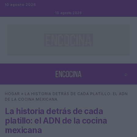
Saltar al contenido
10 agosto 2026
10 agosto 2026
⌕
×
⌕
HOGAR
»
LA HISTORIA DETRÁS DE CADA PLATILLO: EL ADN
Buscar
DE LA COCINA MEXICANA
La historia detrás de cada
platillo: el ADN de la cocina
mexicana