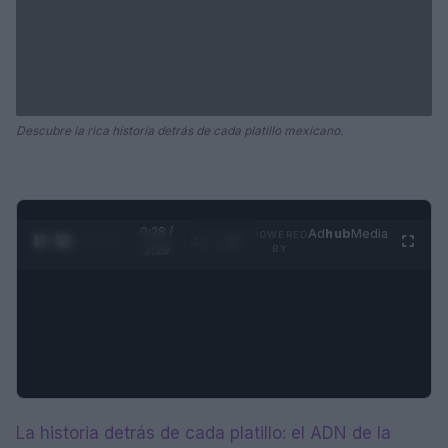
Descubre la rica historia detrás de cada platillo mexicano.
0:28 /
Ad
hub
Media
POWERED
1
/
4
3:19
BY
La historia detrás de cada platillo: el ADN de la