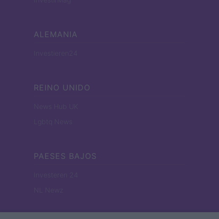
ALEMANIA
Investieren24
REINO UNIDO
News Hub UK
Lgbtq News
PAESES BAJOS
Investeren 24
NL Newz