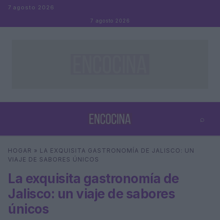
Saltar al contenido
7 agosto 2026
7 agosto 2026
⌕
×
⌕
HOGAR
»
LA EXQUISITA GASTRONOMÍA DE JALISCO: UN
Buscar
VIAJE DE SABORES ÚNICOS
La exquisita gastronomía de
Jalisco: un viaje de sabores
únicos