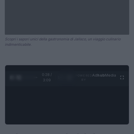
Scopri i sapori unici della gastronomia di Jalisco, un viaggio culinario
indimenticabile.
0:28 /
Ad
hub
Media
POWERED
1
/
4
3:09
BY