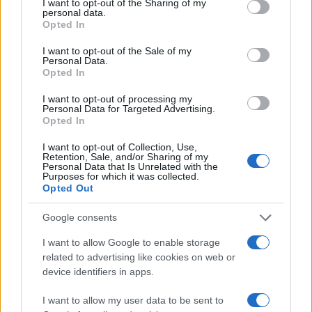
not limited to your visit or usage behaviour. You may click to
I want to opt-out of the Sharing of my
personal data.
grant or deny consent to Google and its third-party tags to
Opted In
use your data for below specified purposes in below Google
consent section.
I want to opt-out of the Sale of my
Personal Data.
Opted In
I want to opt-out of processing my
Personal Data for Targeted Advertising.
Opted In
Plan de comidas semanal con recetas rápidas y
económicas
I want to opt-out of Collection, Use,
Retention, Sale, and/or Sharing of my
Diego Romero · 5 Ago 2026
Personal Data that Is Unrelated with the
Purposes for which it was collected.
Opted Out
RECETAS
Google consents
I want to allow Google to enable storage
related to advertising like cookies on web or
device identifiers in apps.
I want to allow my user data to be sent to