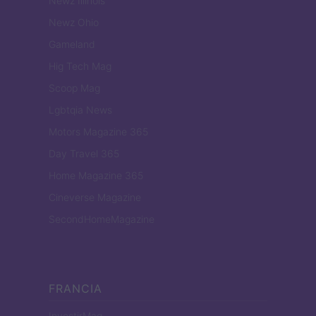
Newz Illinois
Newz Ohio
Gameland
Hig Tech Mag
Scoop Mag
Lgbtqia News
Motors Magazine 365
Day Travel 365
Home Magazine 365
Cineverse Magazine
SecondHomeMagazine
FRANCIA
InvestirMag