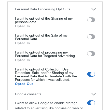
Sigue leyendo
Please note that this website/app uses one or more Google
Personal Data Processing Opt Outs
services and may gather and store information including but
RECETAS
not limited to your visit or usage behaviour. You may click to
I want to opt-out of the Sharing of my
personal data.
grant or deny consent to Google and its third-party tags to
Opted In
use your data for below specified purposes in below Google
consent section.
I want to opt-out of the Sale of my
Personal Data.
Opted In
I want to opt-out of processing my
Personal Data for Targeted Advertising.
Opted In
I want to opt-out of Collection, Use,
Retention, Sale, and/or Sharing of my
Personal Data that Is Unrelated with the
Purposes for which it was collected.
Plan de comidas semanal con recetas rápidas y
Opted Out
económicas
Diego Romero · 5 Ago 2026
Google consents
I want to allow Google to enable storage
RECETAS
related to advertising like cookies on web or