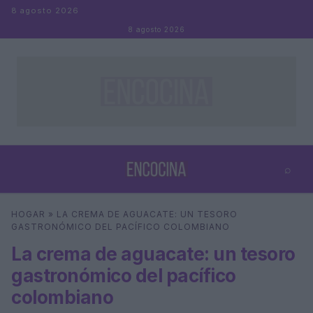
Saltar al contenido
8 agosto 2026
8 agosto 2026
⌕
×
⌕
HOGAR
»
LA CREMA DE AGUACATE: UN TESORO
Buscar
GASTRONÓMICO DEL PACÍFICO COLOMBIANO
La crema de aguacate: un tesoro
gastronómico del pacífico
colombiano