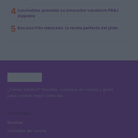
4
Lunchables presenta su innovador sándwich PB&J
dippable
5
Bacalao frito rebozado: la receta perfecta del plato
¿Tienes hambre? Recetas, consejos de cocina y guías
para cocinar mejor cada día.
SECCIONES
Recetas
Consejos de cocina