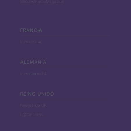
SecondHomeMagazine
FRANCIA
InvestirMag
ALEMANIA
Investieren24
REINO UNIDO
News Hub UK
Lgbtq News