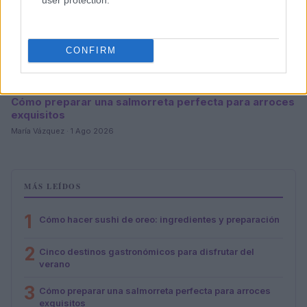
CONFIRM
Cómo preparar una salmorreta perfecta para arroces
exquisitos
María Vázquez · 1 Ago 2026
MÁS LEÍDOS
1
Cómo hacer sushi de oreo: ingredientes y preparación
2
Cinco destinos gastronómicos para disfrutar del
verano
3
Cómo preparar una salmorreta perfecta para arroces
exquisitos