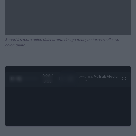
Scopri il sapore unico della crema de aguacate, un tesoro culinario
colombiano.
0:28 /
Ad
hub
Media
POWERED
1
/
4
3:55
BY