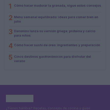
1
Cómo hacer madurar la granada, sigue estos consejos
2
Menú semanal equilibrado: ideas para comer bien en
julio
3
Danonino lanza su versión griega: proteína y calcio
para niños
4
Cómo hacer sushi de oreo: ingredientes y preparación
5
Cinco destinos gastronómicos para disfrutar del
verano
¿Tienes hambre? Recetas, consejos de cocina y guías