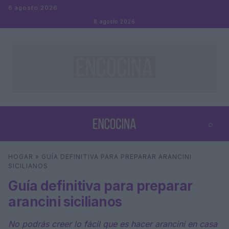
Saltar al contenido
8 agosto 2026
8 agosto 2026
⌕
×
⌕
HOGAR
»
GUÍA DEFINITIVA PARA PREPARAR ARANCINI
Buscar
SICILIANOS
Guía definitiva para preparar
arancini sicilianos
No podrás creer lo fácil que es hacer arancini en casa