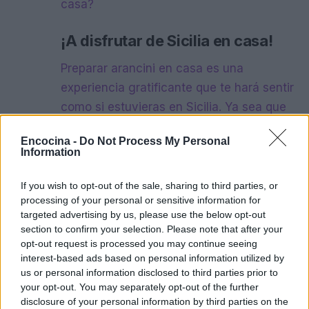
casa?
¡A disfrutar de Sicilia en casa!
Preparar arancini en casa es una
experiencia gratificante que te hará sentir
como si estuvieras en Sicilia. Ya sea que
los prepares para una cena con amigos o
Encocina -
Do Not Process My Personal
simplemente para disfrutar en familia, no
Information
hay nada como el sabor de un arancini
recién hecho. Y si todavía te quedan
If you wish to opt-out of the sale, sharing to third parties, or
processing of your personal or sensitive information for
ganas de más, no dudes en explorar otros
targeted advertising by us, please use the below opt-out
platos sicilianos como la pasta alla norma
section to confirm your selection. Please note that after your
o la deliciosa cassata siciliana. ¡Tu paladar
opt-out request is processed you may continue seeing
interest-based ads based on personal information utilized by
te lo agradecerá! ¿Te animas a probar?
us or personal information disclosed to third parties prior to
«`
your opt-out. You may separately opt-out of the further
disclosure of your personal information by third parties on the