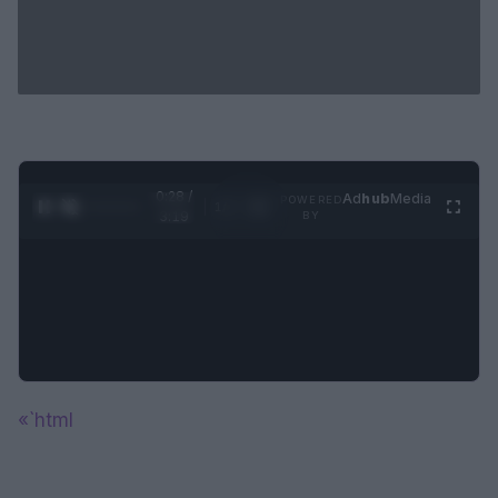
0:29 /
Ad
hub
Media
POWERED
1
/
4
3:19
BY
«`html