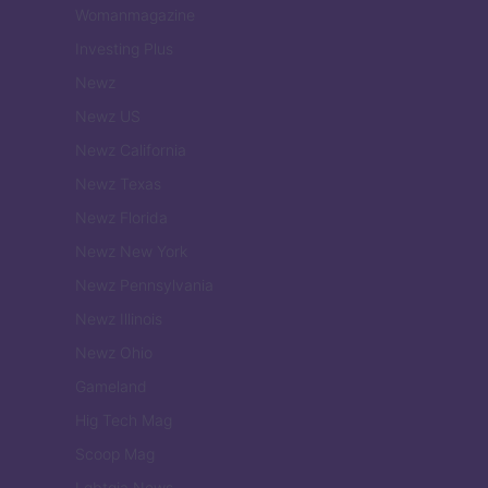
Womanmagazine
Investing Plus
Newz
Newz US
Newz California
Newz Texas
Newz Florida
Newz New York
Newz Pennsylvania
Newz Illinois
Newz Ohio
Gameland
Hig Tech Mag
Scoop Mag
Lgbtqia News