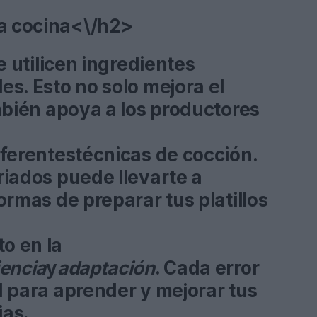
la cocina<\/h2>
e utilicen ingredientes
les
. Esto no solo mejora el
mbién apoya a los productores
ferentes
técnicas de cocción
.
iados puede llevarte a
rmas de preparar tus platillos
to en la
encia
y
adaptación
. Cada error
 para aprender y mejorar tus
ias.