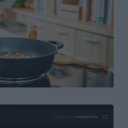
Ad
hub
Media
POWERED BY