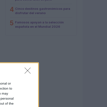
4
Cinco destinos gastronómicos para
disfrutar del verano
5
Famosos apoyan a la selección
española en el Mundial 2026
sonal or
ection to
ou may
 personal
out of the