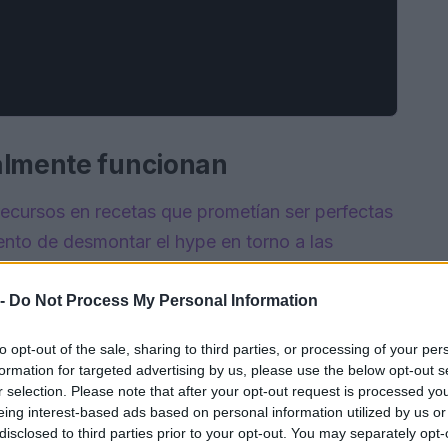
almente funcionan
ecursos en recetas que prometían ser perfectas
nto de desmontar el hype en torno a las
que de verdad importa:
resultados consistentes
aremos recetas de platos que realmente
 -
Do Not Process My Personal Information
ncias de cocineros caseros.
to opt-out of the sale, sharing to third parties, or processing of your per
formation for targeted advertising by us, please use the below opt-out s
r selection. Please note that after your opt-out request is processed y
eing interest-based ads based on personal information utilized by us or
disclosed to third parties prior to your opt-out. You may separately opt-