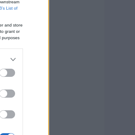
 downstream
B’s List of
er and store
to grant or
ed purposes