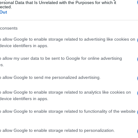
rosos, sino también responsables con el medio
ersonal Data that Is Unrelated with the Purposes for which it
lected.
market fit
de una receta no solo depende del
Out
consents
xitosos y fracasos en la cocina
o allow Google to enable storage related to advertising like cookies on
evice identifiers in apps.
atos fallan porque ignoran el contexto. Por
o allow my user data to be sent to Google for online advertising
a de trufa
puede parecer espectacular, pero su
s.
enible a largo plazo. En cambio, recetas como el
to allow Google to send me personalized advertising.
o ser un éxito, ya que utilizan ingredientes
ntes dietas.
o allow Google to enable storage related to analytics like cookies on
evice identifiers in apps.
 cocineros
o allow Google to enable storage related to functionality of the website
o todas las recetas son iguales. La clave está
o allow Google to enable storage related to personalization.
 los fracasos es esencial. Si una receta no