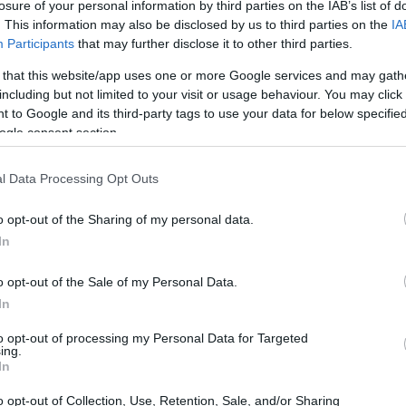
losure of your personal information by third parties on the IAB’s list of
. This information may also be disclosed by us to third parties on the
IA
Participants
that may further disclose it to other third parties.
 that this website/app uses one or more Google services and may gath
including but not limited to your visit or usage behaviour. You may click 
 to Google and its third-party tags to use your data for below specifi
ogle consent section.
l Data Processing Opt Outs
o opt-out of the Sharing of my personal data.
In
o opt-out of the Sale of my Personal Data.
n la cocina
In
ontundentes: las recetas más exitosas son
to opt-out of processing my Personal Data for Targeted
ing.
los consumidores y que emplean ingredientes
In
ue los comensales están dispuestos a invertir
o opt-out of Collection, Use, Retention, Sale, and/or Sharing