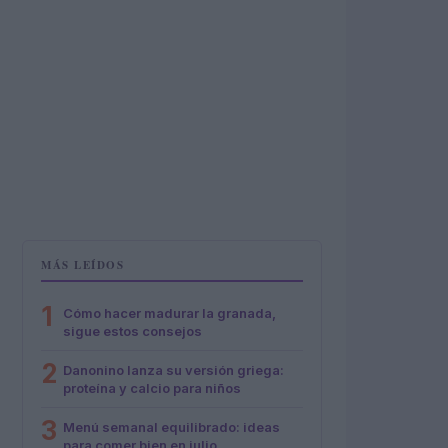
MÁS LEÍDOS
1
Cómo hacer madurar la granada,
sigue estos consejos
2
Danonino lanza su versión griega:
proteína y calcio para niños
3
Menú semanal equilibrado: ideas
para comer bien en julio