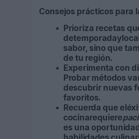
Consejos prácticos para 
Prioriza recetas qu
de
temporada
y
loca
sabor, sino que ta
de tu región.
Experimenta con di
Probar métodos var
descubrir nuevas fo
favoritos.
Recuerda que el
éxi
cocina
requiere
paci
es una oportunidad
habilidades culinar