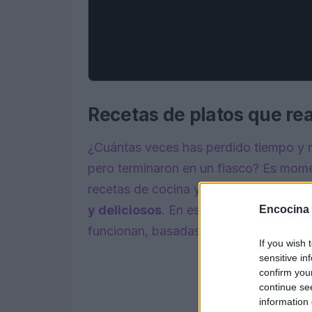
Recetas de platos que re
¿Cuántas veces has perdido tiempo y r
pero terminaron en un fiasco? Es mome
recetas de cocina y centrarnos en lo 
y deliciosos
. En este artículo, explor
Encocina
funcionan, basadas en datos y experie
If you wish 
sensitive in
confirm you
continue se
information 