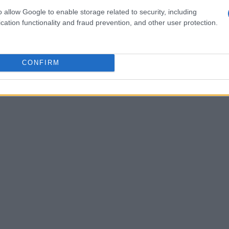
écnica. La
prueba y error
es parte del proceso
o allow Google to enable storage related to security, including
cation functionality and fraud prevention, and other user protection.
CONFIRM