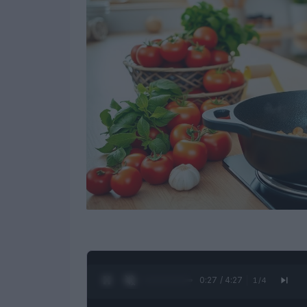
0:28 / 4:27
1
/
4