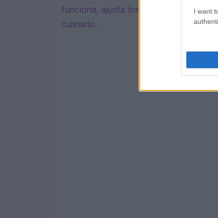
funciona, ajusta los ingredientes o la t
I want t
authenti
culinario.