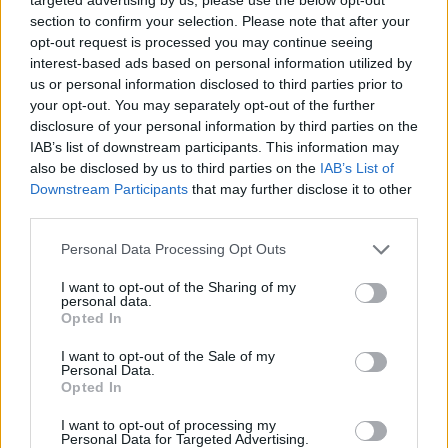
section to confirm your selection. Please note that after your
opt-out request is processed you may continue seeing
interest-based ads based on personal information utilized by
us or personal information disclosed to third parties prior to
your opt-out. You may separately opt-out of the further
disclosure of your personal information by third parties on the
IAB’s list of downstream participants. This information may
also be disclosed by us to third parties on the
IAB’s List of
Downstream Participants
that may further disclose it to other
third parties.
Guía completa de recetas de platos para
mejorar tu cocina
Please note that this website/app uses one or more Google
Personal Data Processing Opt Outs
services and may gather and store information including but
Explora nuestra guía completa y sorpréndete con recetas de
not limited to your visit or usage behaviour. You may click to
I want to opt-out of the Sharing of my
platos que combinan sabor y sostenibilidad.
personal data.
grant or deny consent to Google and its third-party tags to
Martina Marchesi · 26 Oct 2025
Opted In
use your data for below specified purposes in below Google
consent section.
I want to opt-out of the Sale of my
Personal Data.
Opted In
I want to opt-out of processing my
Personal Data for Targeted Advertising.