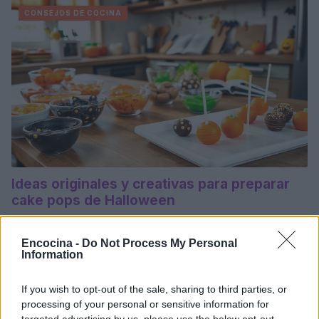
CONSEJOS DE COCINA
Ideas originales y creativas para preparar
cake pops de Halloween
Celebra Halloween con deliciosos y creativos cake pops que
encantarán a los niños. ¡Haz que tu fiesta sea inolvidable con
Encocina -
Do Not Process My Personal
estos irresistibles…
Information
Martina Marchesi · 29 Oct 2025
If you wish to opt-out of the sale, sharing to third parties, or
processing of your personal or sensitive information for
targeted advertising by us, please use the below opt-out