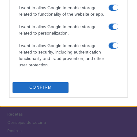
4
verano
I want to allow Google to enable storage
related to functionality of the website or app.
5
Famosos apoyan a la selección española en el
Mundial 2026
I want to allow Google to enable storage
related to personalization.
I want to allow Google to enable storage
related to security, including authentication
functionality and fraud prevention, and other
user protection.
¿Tienes hambre? Recetas, consejos de cocina y guías
para cocinar mejor cada día.
CONFIRM
SECCIONES
Recetas
Consejos de cocina
Postres