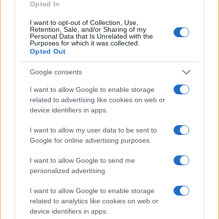
Opted In
I want to opt-out of Collection, Use,
Retention, Sale, and/or Sharing of my
Personal Data that Is Unrelated with the
Purposes for which it was collected.
Opted Out
Google consents
I want to allow Google to enable storage
related to advertising like cookies on web or
device identifiers in apps.
MÁS LEÍDOS
I want to allow my user data to be sent to
1
Cómo hacer madurar la granada, sigue estos consejos
Google for online advertising purposes.
I want to allow Google to send me
2
Danonino lanza su versión griega: proteína y calcio
personalized advertising.
para niños
3
Menú semanal equilibrado: ideas para comer bien en
I want to allow Google to enable storage
julio
related to analytics like cookies on web or
device identifiers in apps.
Cinco destinos gastronómicos para disfrutar del