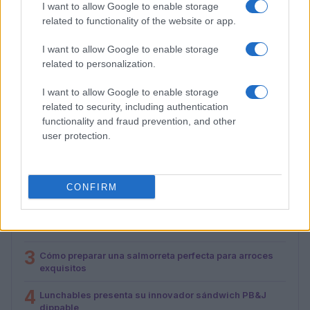
I want to allow Google to enable storage
related to functionality of the website or app.
I want to allow Google to enable storage
Cómo preparar una salmorreta perfecta para arroces
related to personalization.
exquisitos
I want to allow Google to enable storage
María Vázquez · 1 Ago 2026
related to security, including authentication
functionality and fraud prevention, and other
user protection.
MÁS LEÍDOS
1
Cinco destinos gastronómicos para disfrutar del
CONFIRM
verano
2
Cómo hacer sushi de oreo: ingredientes y preparación
3
Cómo preparar una salmorreta perfecta para arroces
exquisitos
4
Lunchables presenta su innovador sándwich PB&J
dippable