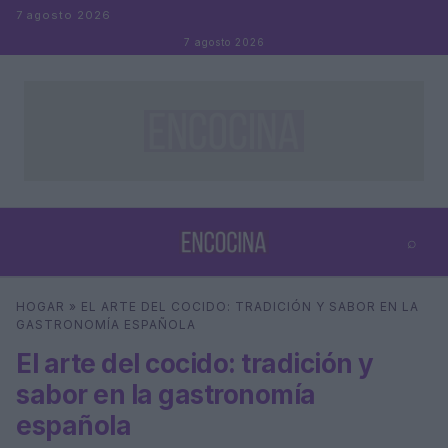
Saltar al contenido
7 agosto 2026
7 agosto 2026
⌕
×
⌕
HOGAR
»
EL ARTE DEL COCIDO: TRADICIÓN Y SABOR EN LA
Buscar
GASTRONOMÍA ESPAÑOLA
El arte del cocido: tradición y
sabor en la gastronomía
española