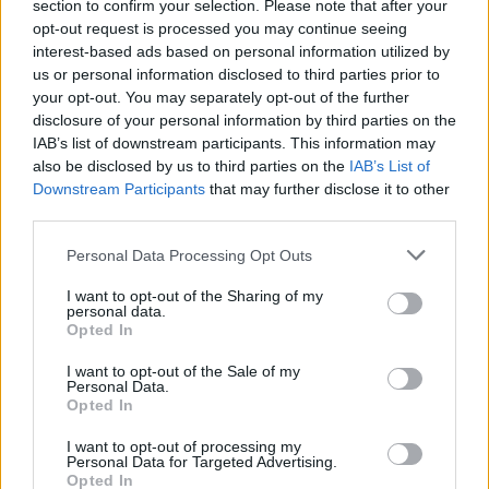
section to confirm your selection. Please note that after your
opt-out request is processed you may continue seeing
interest-based ads based on personal information utilized by
us or personal information disclosed to third parties prior to
your opt-out. You may separately opt-out of the further
disclosure of your personal information by third parties on the
IAB’s list of downstream participants. This information may
also be disclosed by us to third parties on the
IAB’s List of
Downstream Participants
that may further disclose it to other
third parties.
Please note that this website/app uses one or more Google
Personal Data Processing Opt Outs
services and may gather and store information including but
not limited to your visit or usage behaviour. You may click to
I want to opt-out of the Sharing of my
Plan de comidas semanal con recetas rápidas y
personal data.
grant or deny consent to Google and its third-party tags to
económicas
Opted In
use your data for below specified purposes in below Google
Diego Romero · 5 Ago 2026
consent section.
I want to opt-out of the Sale of my
Personal Data.
RECETAS
Opted In
I want to opt-out of processing my
Personal Data for Targeted Advertising.
Opted In