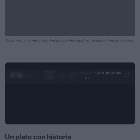
Descubre el sabor auténtico del cocido español, un plato lleno de historia.
0:28 /
Ad
hub
Media
POWERED
1
/
4
3:55
BY
Un plato con historia